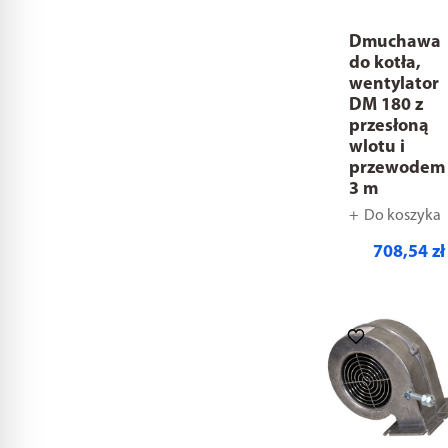
Dmuchawa
do kotła,
wentylator
DM 180 z
przesłoną
wlotu i
przewodem
3 m
Do koszyka
708,54 zł