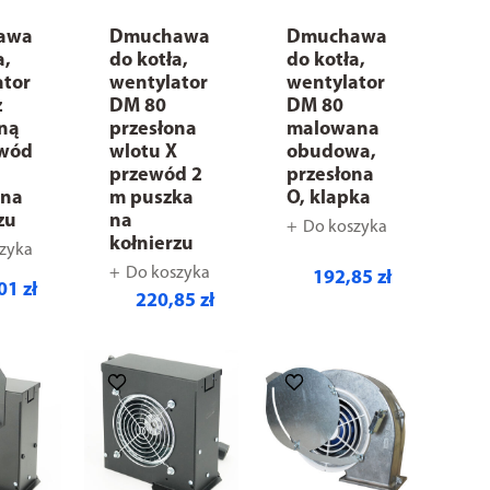
awa
Dmuchawa
Dmuchawa
a,
do kotła,
do kotła,
ator
wentylator
wentylator
z
DM 80
DM 80
oną
przesłona
malowana
ewód
wlotu X
obudowa,
przewód 2
przesłona
 na
m puszka
O, klapka
zu
na
Do koszyka
kołnierzu
zyka
Do koszyka
192,85 zł
01 zł
220,85 zł