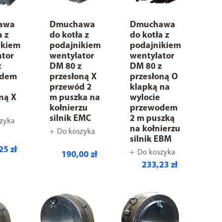
awa
Dmuchawa
Dmuchawa
a z
do kotła z
do kotła z
ikiem
podajnikiem
podajnikiem
ator
wentylator
wentylator
z
DM 80 z
DM 80 z
odem
przesłoną X
przesłoną O
przewód 2
klapką na
ną X
m puszka na
wylocie
kołnierzu
przewodem
silnik EMC
2 m puszką
zyka
na kołnierzu
Do koszyka
silnik EBM
25 zł
Do koszyka
190,00 zł
233,23 zł