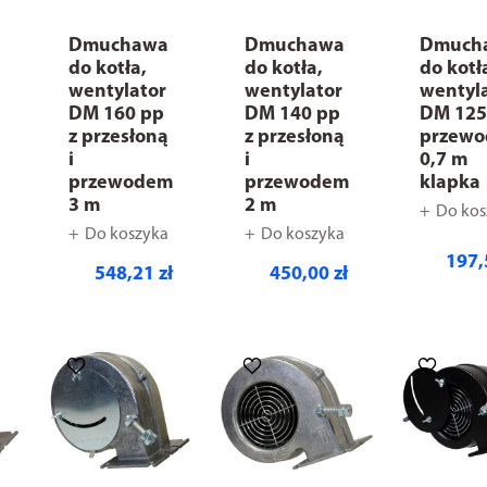
Dmuchawa
Dmuchawa
Dmuch
do kotła,
do kotła,
do kotł
wentylator
wentylator
wentyl
DM 160 pp
DM 140 pp
DM 125
z przesłoną
z przesłoną
przew
i
i
0,7 m
przewodem
przewodem
klapka
3 m
2 m
Do kos
Do koszyka
Do koszyka
197,
548,21 zł
450,00 zł