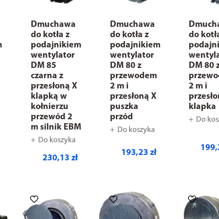
Dmuchawa
Dmuchawa
Dmuch
do kotła z
do kotła z
do kotł
m
podajnikiem
podajnikiem
podajn
wentylator
wentylator
wentyl
DM 85
DM 80 z
DM 80 
czarna z
przewodem
przew
przesłoną X
2 m i
2 m i
klapką w
przesłoną X
przesło
kołnierzu
puszka
klapka
przewód 2
przód
Do kos
m silnik EBM
Do koszyka
Do koszyka
199,
193,23 zł
230,13 zł