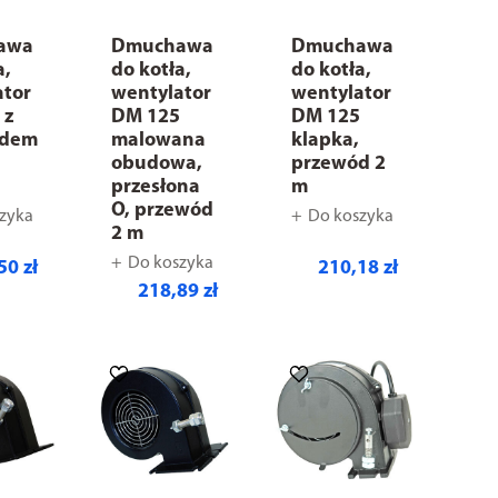
awa
Dmuchawa
Dmuchawa
a,
do kotła,
do kotła,
ator
wentylator
wentylator
 z
DM 125
DM 125
odem
malowana
klapka,
obudowa,
przewód 2
przesłona
m
O, przewód
zyka
Do koszyka
2 m
Do koszyka
50 zł
210,18 zł
218,89 zł