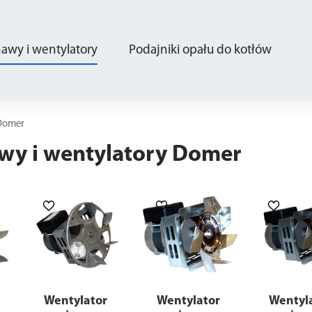
wy i wentylatory
Podajniki opału do kotłów
 Domer
y i wentylatory Domer
Wentylator
Wentylator
Wentyl