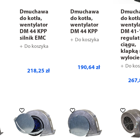
Dmuchawa
Dmuchawa
Dmuch
do kotła,
do kotła,
do kotł
wentylator
wentylator
wentyl
DM 44 KPP
DM 44 KPP
DM 41-
silnik EMC
regula
Do koszyka
ciągu,
Do koszyka
klapką
wylocie
Do kos
190,64 zł
218,25 zł
267,