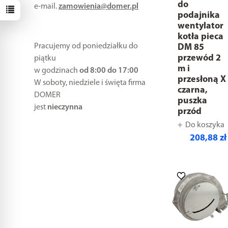
do
e-mail.
zamowienia@domer.pl
podajnika
wentylator
kotła pieca
Pracujemy od poniedziałku do
DM 85
przewód 2
piątku
m i
w godzinach
od 8:00 do 17:00
przesłoną X
W soboty, niedziele i święta firma
czarna,
DOMER
puszka
jest
nieczynna
przód
Do koszyka
208,88 zł