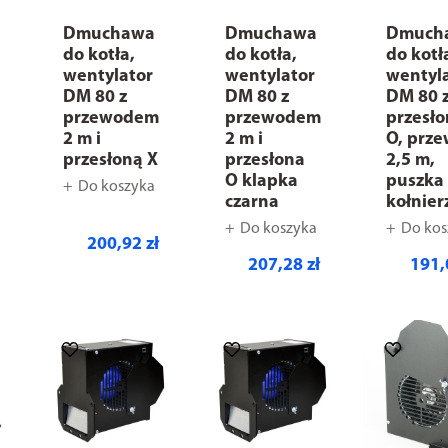
Dmuchawa
Dmuchawa
Dmuch
do kotła,
do kotła,
do kotł
wentylator
wentylator
wentyl
DM 80 z
DM 80 z
DM 80 
przewodem
przewodem
przesł
2 m i
2 m i
O, prz
przesłoną X
przesłona
2,5 m,
O klapka
puszka
Do koszyka
czarna
kołnier
Do koszyka
Do kos
200,92 zł
207,28 zł
191,