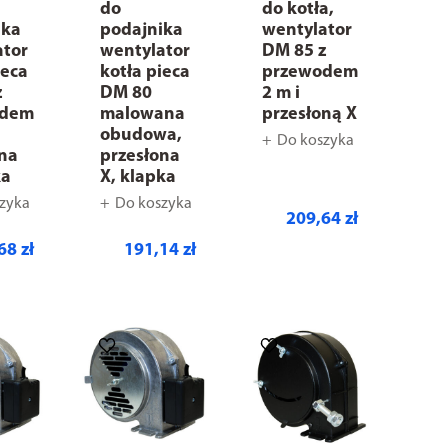
do
do kotła,
ika
podajnika
wentylator
ator
wentylator
DM 85 z
ieca
kotła pieca
przewodem
z
DM 80
2 m i
odem
malowana
przesłoną X
obudowa,
Do koszyka
ona
przesłona
ka
X, klapka
zyka
Do koszyka
209,64 zł
68 zł
191,14 zł