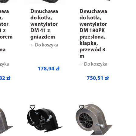
awa
Dmuchawa
Dmuchawa
a,
do kotła,
do kotła,
ator
wentylator
wentylator
1 z
DM 41 z
DM 180PK
torem
gniazdem
przesłona,
klapka,
Do koszyka
 na
przewód 3
m
zyka
Do koszyka
178,94 zł
82 zł
750,51 zł