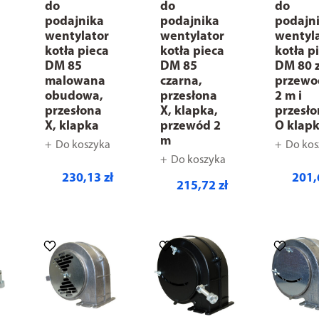
do
do
do
podajnika
podajnika
podajn
wentylator
wentylator
wentyl
kotła pieca
kotła pieca
kotła p
DM 85
DM 85
DM 80 
malowana
czarna,
przew
obudowa,
przesłona
2 m i
przesłona
X, klapka,
przesł
X, klapka
przewód 2
O klap
m
Do koszyka
Do kos
Do koszyka
230,13 zł
201,
215,72 zł