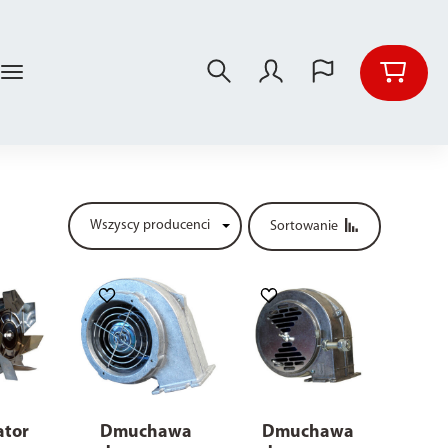
Sortowanie
ator
Dmuchawa
Dmuchawa