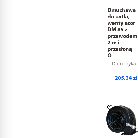
Dmuchawa
do kotła,
wentylator
DM 85 z
przewodem
2 m i
przesłoną
O
Do koszyka
205,34 zł