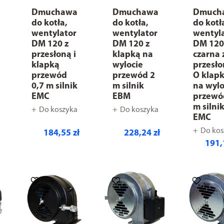
Dmuchawa
Dmuchawa
Dmuch
do kotła,
do kotła,
do kotł
wentylator
wentylator
wentyl
DM 120 z
DM 120 z
DM 12
przesłoną i
klapką na
czarna 
klapką
wylocie
przesł
przewód
przewód 2
O klap
0,7 m silnik
m silnik
na wylo
EMC
EBM
przewó
m silni
Do koszyka
Do koszyka
EMC
Do kos
184,55 zł
228,24 zł
191,