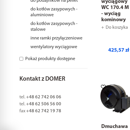
do podajników na pellet
wyciągowy
WC 170.4 M
do kotłów zasypowych -
- wyciąg
aluminiowe
kominowy
do kotłów zasypowych -
Do koszyka
stalowe
inne ramki przyłączeniowe
wentylatory wyciągowe
425,57 zł
Pokaż produkty dostępne
Kontakt z DOMER
tel.
+48 62 742 06 06
tel.
+48 62 506 56 00
fax
+48 62 742 19 78
Dmuchawa