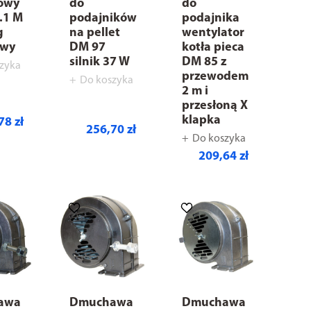
owy
do
do
.1 M
podajników
podajnika
g
na pellet
wentylator
owy
DM 97
kotła pieca
silnik 37 W
DM 85 z
zyka
przewodem
Do koszyka
2 m i
przesłoną X
klapka
78 zł
256,70 zł
Do koszyka
209,64 zł
awa
Dmuchawa
Dmuchawa