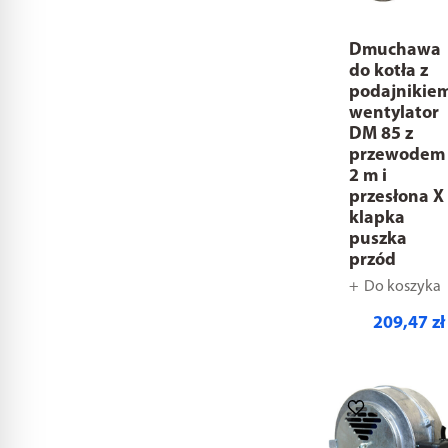
Dmuchawa
do kotła z
podajnikie
wentylator
DM 85 z
przewodem
2 m i
przesłona X
klapka
puszka
przód
Do koszyka
209,47 zł