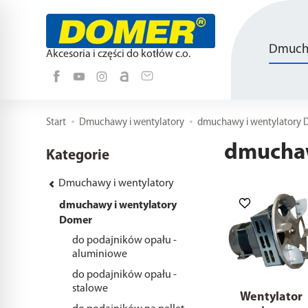
Dmucha
Akcesoria i części do kotłów c.o.
Start
Dmuchawy i wentylatory
dmuchawy i wentylatory
dmuchaw
Kategorie
Dmuchawy i wentylatory
dmuchawy i wentylatory
Domer
do podajników opału -
aluminiowe
do podajników opału -
stalowe
Wentylator