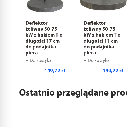
Deflektor
Deflektor
żeliwny 50-75
żeliwny 50-75
kW z hakiem T o
kW z hakiem T o
długości 17 cm
długości 11 cm
do podajnika
do podajnika
pieca
pieca
Do koszyka
Do koszyka
149,72 zł
149,72 zł
Ostatnio przeglądane pr