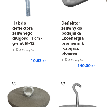
Hak do
Deflektor
deflektora
żeliwny do
żeliwnego
podajnika
długość 11 cm -
Ekoenergia
gwint M-12
promiennik
rozbijacz
Do koszyka
płomieni
Do koszyka
10,63 zł
140,00 zł