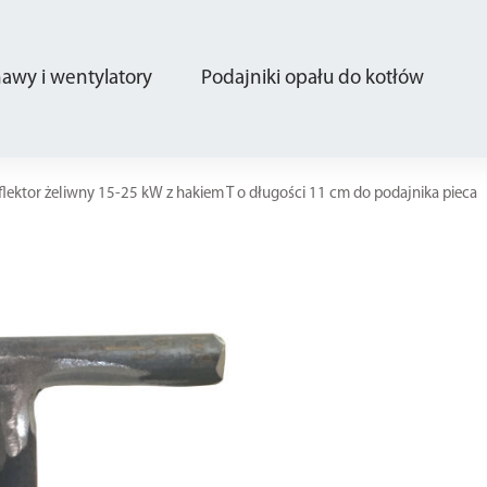
wy i wentylatory
Podajniki opału do kotłów
flektor żeliwny 15-25 kW z hakiem T o długości 11 cm do podajnika pieca