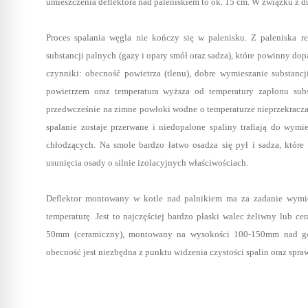
umieszczenia deflektora nad paleniskiem to ok. 15 cm. W związku z 
Proces spalania węgla nie kończy się w palenisku. Z paleniska r
substancji palnych (gazy i opary smół oraz sadza), które powinny dop
czynniki: obecność powietrza (tlenu), dobre wymieszanie substanc
powietrzem oraz temperatura wyższa od temperatury zapłonu subst
przedwcześnie na zimne powłoki wodne o temperaturze nieprzekracza
spalanie zostaje przerwane i niedopalone spaliny trafiają do wym
chłodzących. Na smole bardzo łatwo osadza się pył i sadza, któr
usunięcia osady o silnie izolacyjnych właściwościach.
Deflektor montowany w kotle nad palnikiem ma za zadanie wymie
temperaturę. Jest to najczęściej bardzo płaski walec żeliwny lub 
50mm (ceramiczny), montowany na wysokości 100-150mm nad górn
obecność jest niezbędna z punktu widzenia czystości spalin oraz spr