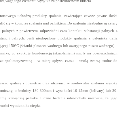
dużą wagą tego elementu wysyłka za pośrednictwem kuriera.
etortowego uchodzą produkty spalania, zawierające zawsze pewne ilości
alić się w komorze spalania nad palnikiem. Do spalenia niezbędne są cztery
ji palnych z powietrzem, odpowiedni czas kontaktu substancji palnych z
ancji palnych. Jeśli niedopalone produkty spalania z paleniska trafią
jącej 150°C (ścianki płaszcza wodnego lub awaryjnego rusztu wodnego) –
iennika, co skutkuje kondensacją (skraplaniem) smoły na powierzchniach
e ze spolimeryzowaną – w miarę upływu czasu – smołą tworzą trudne do
szać spaliny i powietrze oraz utrzymać w środowisku spalania wysoką
ceramiczny, o średnicy 180-300mm i wysokości 10-15mm (żeliwny) lub 30-
ą krawędzią palnika. Liczne badania udowodniły niezbicie, że jego
awności wymiennika ciepła.