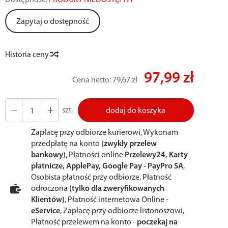
Dostępność:
PRODUKT NIEDOSTĘPNY
Zapytaj o dostępność
Historia ceny
97,99 zł
Cena netto:
79,67 zł
szt.
dodaj do koszyka
Zapłacę przy odbiorze kurierowi, Wykonam
przedpłatę na konto
(zwykły przelew
bankowy)
, Płatności online
Przelewy24, Karty
płatnicze, ApplePay, Google Pay - PayPro SA
,
Osobista płatność przy odbiorze, Płatność
odroczona
(tylko dla zweryfikowanych
Klientów)
, Płatność internetowa Online -
eService
, Zapłacę przy odbiorze listonoszowi,
Płatność przelewem na konto -
poczekaj na