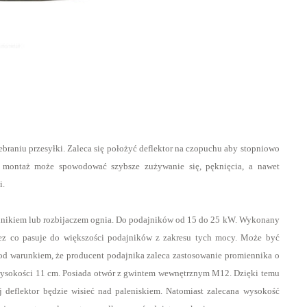
raniu przesyłki. Zaleca się położyć deflektor na czopuchu aby stopniowo
y montaż może spowodować szybsze zużywanie się, pęknięcia, a nawet
i.
nnikiem lub rozbijaczem ognia. Do podajników od 15 do 25 kW. Wykonany
rzez co pasuje do większości podajników z zakresu tych mocy. Może być
d warunkiem, że producent podajnika zaleca zastosowanie promiennika o
 o wysokości 11 cm. Posiada otwór z gwintem wewnętrznym M12. Dzięki temu
deflektor będzie wisieć nad paleniskiem. Natomiast zalecana wysokość