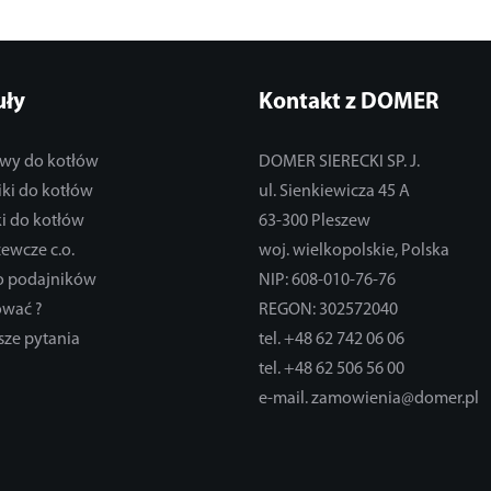
uły
Kontakt z DOMER
wy do kotłów
DOMER SIERECKI SP. J.
ki do kotłów
ul. Sienkiewicza 45 A
i do kotłów
63-300 Pleszew
zewcze c.o.
woj. wielkopolskie, Polska
do podajników
NIP: 608-010-76-76
ować ?
REGON: 302572040
sze pytania
tel. +48 62 742 06 06
tel. +48 62 506 56 00
e-mail. zamowienia@domer.pl