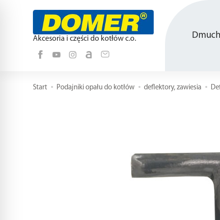
Dmucha
Akcesoria i części do kotłów c.o.
Start
Podajniki opału do kotłów
deflektory, zawiesia
De