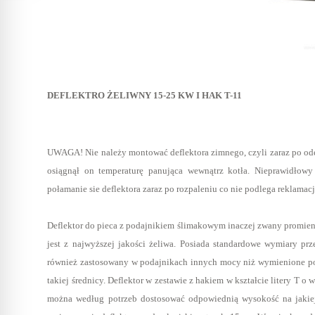
DEFLEKTRO ŻELIWNY 15-25 KW I HAK T-11
UWAGA! Nie należy montować deflektora zimnego, czyli zaraz po odeb
osiągnął on temperaturę panująca wewnątrz kotła. Nieprawidłow
połamanie sie deflektora zaraz po rozpaleniu co nie podlega reklamacj
Deflektor do pieca z podajnikiem ślimakowym inaczej zwany promie
jest z najwyższej jakości żeliwa. Posiada standardowe wymiary p
W ostatnich 30 dniach produktem interesuje się
10
osób.
również zastosowany w podajnikach innych mocy niż wymienione po
takiej średnicy. Deflektor w zestawie z hakiem w kształcie litery T
można według potrzeb dostosować odpowiednią wysokość na jakiej 