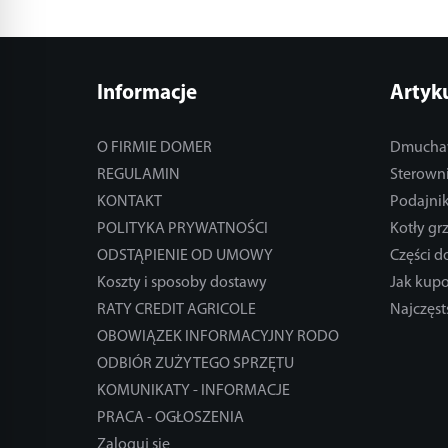
Informacje
Artyk
O FIRMIE DOMER
Dmucha
REGULAMIN
Sterowni
KONTAKT
Podajnik
POLITYKA PRYWATNOŚCI
Kotły gr
ODSTĄPIENIE OD UMOWY
Części 
Koszty i sposoby dostawy
Jak kup
RATY CREDIT AGRICOLE
Najczęst
OBOWIĄZEK INFORMACYJNY RODO
ODBIÓR ZUŻYTEGO SPRZĘTU
KOMUNIKATY - INFORMACJE
PRACA - OGŁOSZENIA
Zaloguj się