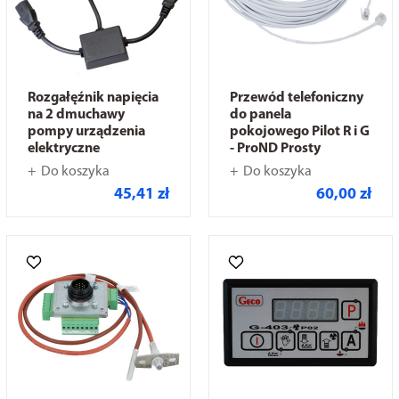
Rozgałęźnik napięcia
Przewód telefoniczny
na 2 dmuchawy
do panela
pompy urządzenia
pokojowego Pilot R i G
elektryczne
- ProND Prosty
Do koszyka
Do koszyka
45,41 zł
60,00 zł