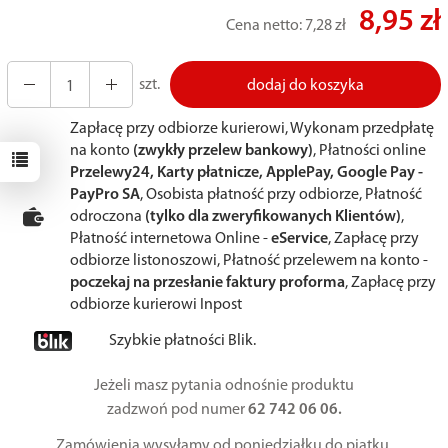
8,95 zł
Cena netto:
7,28 zł
szt.
dodaj do koszyka
Zapłacę przy odbiorze kurierowi, Wykonam przedpłatę
na konto
(zwykły przelew bankowy)
, Płatności online
Przelewy24, Karty płatnicze, ApplePay, Google Pay -
PayPro SA
, Osobista płatność przy odbiorze, Płatność
odroczona
(tylko dla zweryfikowanych Klientów)
,
Płatność internetowa Online -
eService
, Zapłacę przy
odbiorze listonoszowi, Płatność przelewem na konto -
poczekaj na przesłanie faktury proforma
, Zapłacę przy
odbiorze kurierowi Inpost
Szybkie płatności Blik.
Jeżeli masz pytania odnośnie produktu
zadzwoń pod numer
62 742 06 06.
Zamówienia wysyłamy od poniedziałku do piątku.