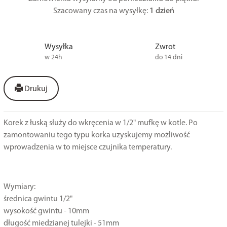
Szacowany czas na wysyłkę:
1 dzień
Wysyłka
Zwrot
w 24h
do 14 dni
Drukuj
Korek z łuską służy do wkręcenia w 1/2" mufkę w kotle. Po
zamontowaniu tego typu korka uzyskujemy możliwość
wprowadzenia w to miejsce czujnika temperatury.
Wymiary:
średnica gwintu 1/2"
wysokość gwintu - 10mm
długość miedzianej tulejki - 51mm