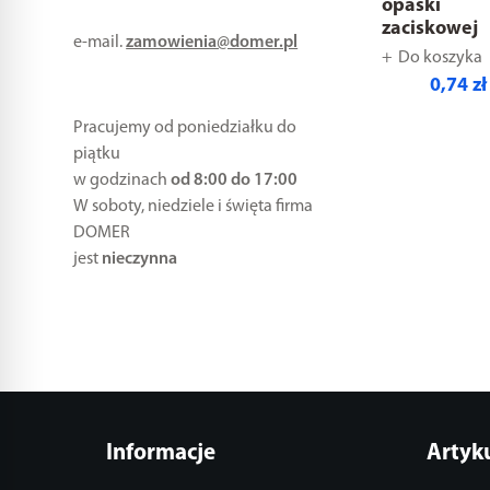
opaski
zaciskowej
e-mail.
zamowienia@domer.pl
Do koszyka
0,74 zł
Pracujemy od poniedziałku do
piątku
w godzinach
od 8:00 do 17:00
W soboty, niedziele i święta firma
DOMER
jest
nieczynna
Informacje
Artyk