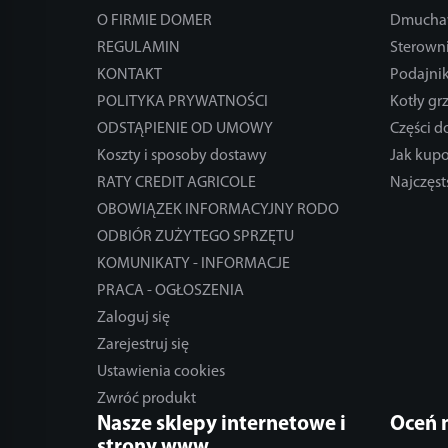
O FIRMIE DOMER
Dmucha
REGULAMIN
Sterowni
KONTAKT
Podajnik
POLITYKA PRYWATNOŚCI
Kotły gr
ODSTĄPIENIE OD UMOWY
Części 
Koszty i sposoby dostawy
Jak kup
RATY CREDIT AGRICOLE
Najczęst
OBOWIĄZEK INFORMACYJNY RODO
ODBIÓR ZUŻYTEGO SPRZĘTU
KOMUNIKATY - INFORMACJE
PRACA - OGŁOSZENIA
Zaloguj się
Zarejestruj się
Ustawienia cookies
Zwróć produkt
Nasze sklepy internetowe i
Oceń 
strony www