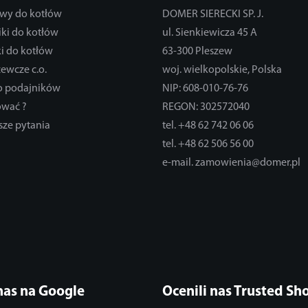
wy do kotłów
DOMER SIERECKI SP. J.
ki do kotłów
ul. Sienkiewicza 45 A
i do kotłów
63-300 Pleszew
zewcze c.o.
woj. wielkopolskie, Polska
do podajników
NIP: 608-010-76-76
ować ?
REGON: 302572040
sze pytania
tel. +48 62 742 06 06
tel. +48 62 506 56 00
e-mail. zamowienia@domer.pl
nas na Google
Ocenili nas Trusted Sh