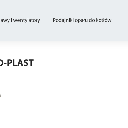
wy i wentylatory
Podajniki opału do kotłów
O-PLAST