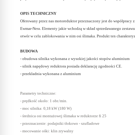
OPIS TECHNICZNY
Oferowany przez nas motoreduktor przeznaczony jest do współpracy 
Ewmar-Ness. Elementy jakie wchodzą w skład sprzedawanego zestawu t
otwór w celu zablokowania w nim osi ślimaka. Produkt ten charakter
BUDOWA
- obudowa silnika wykonana z wysokiej jakości stopów aluminium
- silnik napędowy reduktora posiada deklarację zgodności CE.
- przekładnia wykonana z aluminium
Parametry techniczne:
- prędkość około: 1 obr./min.
- moc silnika: 0,18 kW (180 W)
- średnica osi montażowej ślimaka w reduktorze fi 25
- przeznaczenie: podajniki tłokowo - szufladowe
- mocowanie ośki: klin zrywalny