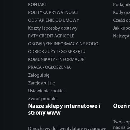
KONTAKT
Podajnik
POLITYKA PRYWATNOŚCI
Kotły gr
ODSTĄPIENIE OD UMOWY
Części 
Koszty i sposoby dostawy
Jak kup
RATY CREDIT AGRICOLE
Najczęst
OBOWIĄZEK INFORMACYJNY RODO
ODBIÓR ZUŻYTEGO SPRZĘTU
KOMUNIKATY - INFORMACJE
PRACA - OGŁOSZENIA
Zaloguj się
Zarejestruj się
Ustawienia cookies
Zwróć produkt
Nasze sklepy internetowe i
Oceń 
strony www
Twoja op
nas na p
Dmuchawy do i wentylatory wyciągowe