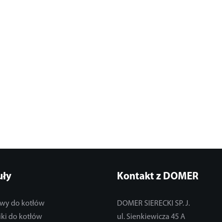
uły
Kontakt z DOMER
wy do kotłów
DOMER SIERECKI SP. J.
ki do kotłów
ul. Sienkiewicza 45 A