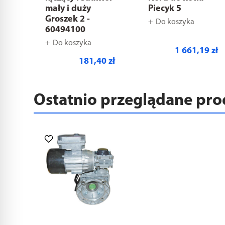
mały i duży
Piecyk 5
Groszek 2 -
Do koszyka
60494100
Do koszyka
1 661,19 zł
181,40 zł
Ostatnio przeglądane pr