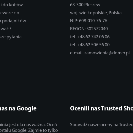
i do kotłów
63-300 Pleszew
zewcze c.o.
woj. wielkopolskie, Polska
do podajników
NIP: 608-010-76-76
ować ?
REGON: 302572040
sze pytania
tel. +48 62 742 06 06
tel. +48 62 506 56 00
e-mail. zamowienia@domer.pl
nas na Google
Ocenili nas Trusted Sh
inia jest dla nas ważna. Oceń
Sprawdź nasze oceny na Truste
ortalu Google. Zajmie to tylko