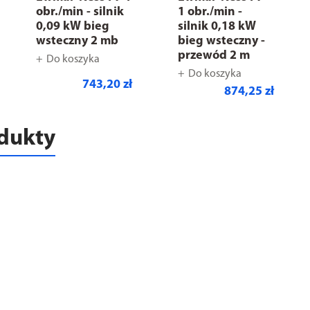
obr./min - silnik
1 obr./min -
0,09 kW bieg
silnik 0,18 kW
wsteczny 2 mb
bieg wsteczny -
przewód 2 m
Do koszyka
Do koszyka
743,20 zł
874,25 zł
odukty