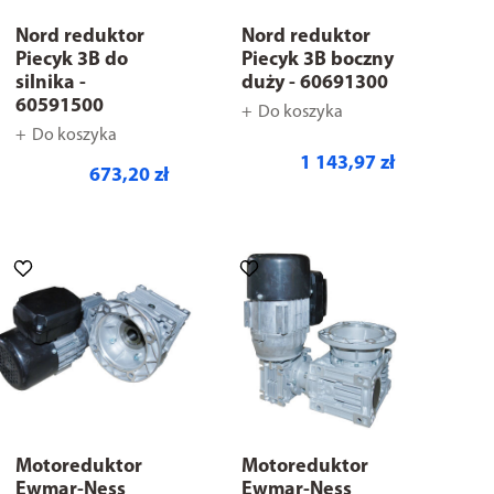
Nord reduktor
Nord reduktor
Piecyk 3B do
Piecyk 3B boczny
silnika -
duży - 60691300
60591500
Do koszyka
Do koszyka
1 143,97 zł
673,20 zł
Motoreduktor
Motoreduktor
Ewmar-Ness
Ewmar-Ness