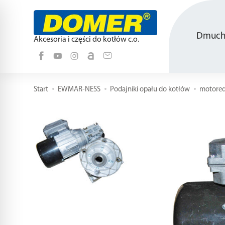
Dmucha
Akcesoria i części do kotłów c.o.
Start
EWMAR-NESS
Podajniki opału do kotłów
motored