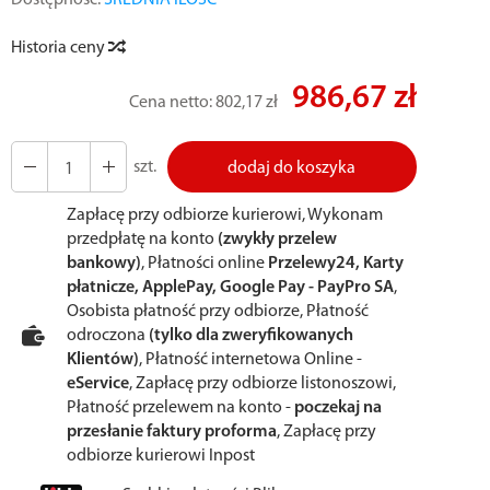
Dostępność:
ŚREDNIA ILOŚĆ
Historia ceny
986,67 zł
Cena netto:
802,17 zł
szt.
dodaj do koszyka
Zapłacę przy odbiorze kurierowi, Wykonam
przedpłatę na konto
(zwykły przelew
bankowy)
, Płatności online
Przelewy24, Karty
płatnicze, ApplePay, Google Pay - PayPro SA
,
Osobista płatność przy odbiorze, Płatność
odroczona
(tylko dla zweryfikowanych
Klientów)
, Płatność internetowa Online -
eService
, Zapłacę przy odbiorze listonoszowi,
Płatność przelewem na konto -
poczekaj na
przesłanie faktury proforma
, Zapłacę przy
odbiorze kurierowi Inpost