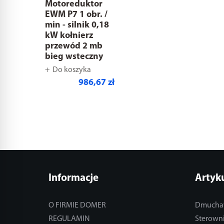
Motoreduktor
EWM P7 1 obr. /
min - silnik 0,18
kW kołnierz
przewód 2 mb
bieg wsteczny
Do koszyka
986,67 zł
Informacje
Artyk
O FIRMIE DOMER
Dmucha
REGULAMIN
Sterowni