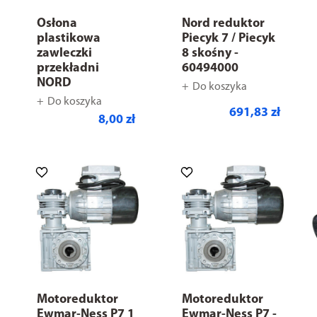
Osłona
Nord reduktor
plastikowa
Piecyk 7 / Piecyk
zawleczki
8 skośny -
przekładni
60494000
NORD
Do koszyka
Do koszyka
691,83 zł
8,00 zł
Motoreduktor
Motoreduktor
Ewmar-Ness P7 1
Ewmar-Ness P7 -