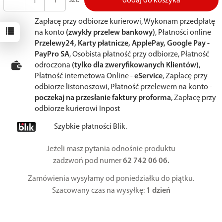
dodaj do koszyka
Zapłacę przy odbiorze kurierowi, Wykonam przedpłatę
na konto
(zwykły przelew bankowy)
, Płatności online
Przelewy24, Karty płatnicze, ApplePay, Google Pay -
PayPro SA
, Osobista płatność przy odbiorze, Płatność
odroczona
(tylko dla zweryfikowanych Klientów)
,
Płatność internetowa Online -
eService
, Zapłacę przy
odbiorze listonoszowi, Płatność przelewem na konto -
poczekaj na przesłanie faktury proforma
, Zapłacę przy
odbiorze kurierowi Inpost
Szybkie płatności Blik.
Jeżeli masz pytania odnośnie produktu
zadzwoń pod numer
62 742 06 06.
Zamówienia wysyłamy od poniedziałku do piątku.
Szacowany czas na wysyłkę:
1 dzień