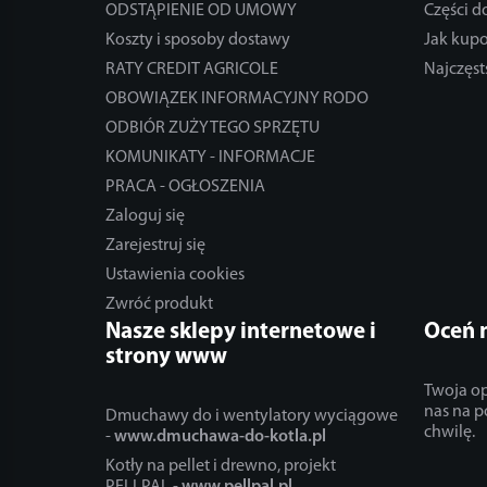
ODSTĄPIENIE OD UMOWY
Części 
Koszty i sposoby dostawy
Jak kup
RATY CREDIT AGRICOLE
Najczęst
OBOWIĄZEK INFORMACYJNY RODO
ODBIÓR ZUŻYTEGO SPRZĘTU
KOMUNIKATY - INFORMACJE
PRACA - OGŁOSZENIA
Zaloguj się
Zarejestruj się
Ustawienia cookies
Zwróć produkt
Nasze sklepy internetowe i
Oceń 
strony www
Twoja op
nas na p
Dmuchawy do i wentylatory wyciągowe
chwilę.
-
www.dmuchawa-do-kotla.pl
Kotły na pellet i drewno, projekt