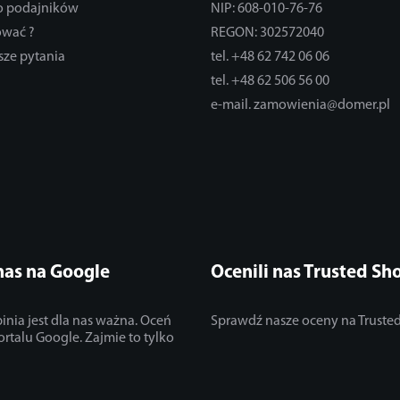
do podajników
NIP: 608-010-76-76
ować ?
REGON: 302572040
sze pytania
tel. +48 62 742 06 06
tel. +48 62 506 56 00
e-mail. zamowienia@domer.pl
nas na Google
Ocenili nas Trusted Sh
inia jest dla nas ważna. Oceń
Sprawdź nasze oceny na Truste
ortalu Google. Zajmie to tylko