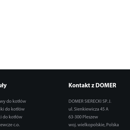
uły
Kontakt z DOMER
wy do kotłów
DOMER SIERECKI SP. J.
ki do kotłów
ul. Sienkiewicza 45 A
i do kotłów
63-300 Pleszew
zewcze c.o.
woj. wielkopolskie, Polska