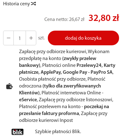
Historia ceny
32,80 zł
Cena netto:
26,67 zł
szt.
dodaj do koszyka
Zapłacę przy odbiorze kurierowi, Wykonam
przedpłatę na konto
(zwykły przelew
bankowy)
, Płatności online
Przelewy24, Karty
płatnicze, ApplePay, Google Pay - PayPro SA
,
Osobista płatność przy odbiorze, Płatność
odroczona
(tylko dla zweryfikowanych
Klientów)
, Płatność internetowa Online -
eService
, Zapłacę przy odbiorze listonoszowi,
Płatność przelewem na konto -
poczekaj na
przesłanie faktury proforma
, Zapłacę przy
odbiorze kurierowi Inpost
Szybkie płatności Blik.