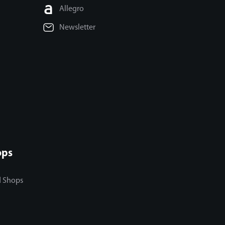
Allegro
Newsletter
ops
d Shops