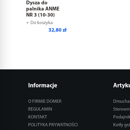
Dysza do
palnika ANME
NR 3 (10-30)
Do koszyka
32,80 zł
Informacje
Artyk
O FIRMIE DOMER
Dmucha
REGULAMIN
Sterowni
KONTAKT
Podajnik
POLITYKA PRYWATNOŚCI
Kotły gr