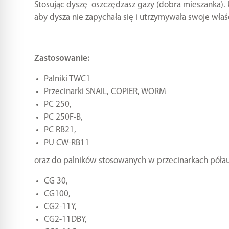
Stosując dyszę oszczędzasz gazy (dobra mieszanka).
aby dysza nie zapychała się i utrzymywała swoje właś
Zastosowanie:
Palniki TWC1
Przecinarki SNAIL, COPIER, WORM
PC 250,
PC 250F-B,
PC RB21,
PU CW-RB11
oraz do palników stosowanych w przecinarkach póła
CG 30,
CG100,
CG2-11Y,
CG2-11DBY,