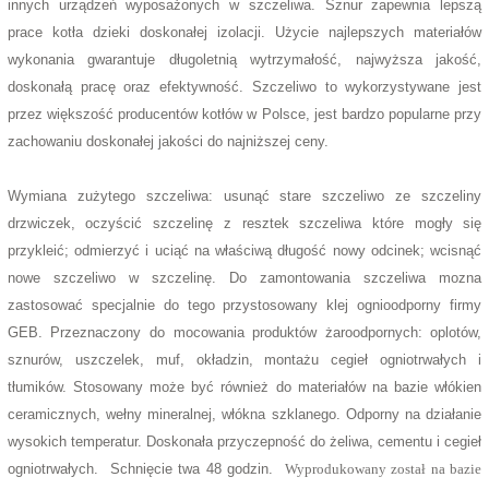
innych urządzeń wyposażonych w szczeliwa. Sznur zapewnia lepszą
prace kotła dzieki doskonałej izolacji. Użycie najlepszych materiałów
wykonania gwarantuje długoletnią wytrzymałość, najwyższa jakość,
doskonałą pracę oraz efektywność. Szczeliwo to wykorzystywane jest
przez większość producentów kotłów w Polsce, jest bardzo popularne przy
zachowaniu doskonałej jakości do najniższej ceny.
Wymiana zużytego szczeliwa: usunąć stare szczeliwo ze szczeliny
drzwiczek, oczyścić szczelinę z resztek szczeliwa które mogły się
przykleić; odmierzyć i uciąć na właściwą długość nowy odcinek; wcisnąć
nowe szczeliwo w szczelinę. Do zamontowania szczeliwa mozna
zastosować specjalnie do tego przystosowany klej ognioodporny firmy
GEB. Przeznaczony do mocowania produktów żaroodpornych: oplotów,
sznurów, uszczelek, muf, okładzin, montażu cegieł ogniotrwałych i
tłumików. Stosowany może być również do materiałów na bazie włókien
ceramicznych, wełny mineralnej, włókna szklanego. Odporny na działanie
wysokich temperatur. Doskonała przyczepność do żeliwa, cementu i cegieł
ogniotrwałych. Schnięcie twa 48 godzin.
Wyprodukowany został na bazie