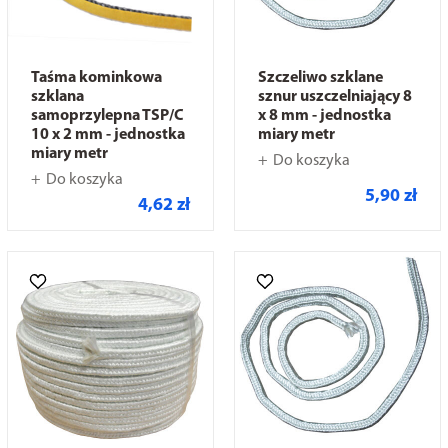
Taśma kominkowa
Szczeliwo szklane
szklana
sznur uszczelniający 8
samoprzylepna TSP/C
x 8 mm - jednostka
10 x 2 mm - jednostka
miary metr
miary metr
Do koszyka
Do koszyka
5,90 zł
4,62 zł