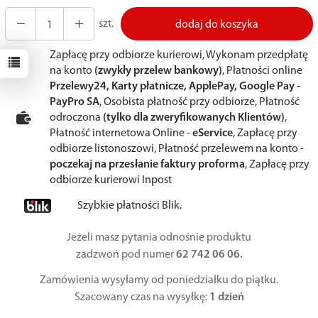
szt.
dodaj do koszyka
Zapłacę przy odbiorze kurierowi, Wykonam przedpłatę
na konto
(zwykły przelew bankowy)
, Płatności online
Przelewy24, Karty płatnicze, ApplePay, Google Pay -
PayPro SA
, Osobista płatność przy odbiorze, Płatność
odroczona
(tylko dla zweryfikowanych Klientów)
,
Płatność internetowa Online -
eService
, Zapłacę przy
odbiorze listonoszowi, Płatność przelewem na konto -
poczekaj na przesłanie faktury proforma
, Zapłacę przy
odbiorze kurierowi Inpost
Szybkie płatności Blik.
Jeżeli masz pytania odnośnie produktu
zadzwoń pod numer
62 742 06 06.
Zamówienia wysyłamy od poniedziałku do piątku.
Szacowany czas na wysyłkę:
1 dzień