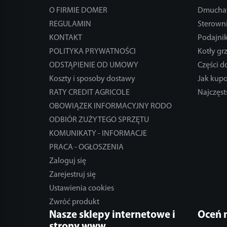
O FIRMIE DOMER
Dmucha
REGULAMIN
Sterowni
KONTAKT
Podajnik
POLITYKA PRYWATNOŚCI
Kotły gr
ODSTĄPIENIE OD UMOWY
Części 
Koszty i sposoby dostawy
Jak kup
RATY CREDIT AGRICOLE
Najczęst
OBOWIĄZEK INFORMACYJNY RODO
ODBIÓR ZUŻYTEGO SPRZĘTU
KOMUNIKATY - INFORMACJE
PRACA - OGŁOSZENIA
Zaloguj się
Zarejestruj się
Ustawienia cookies
Zwróć produkt
Nasze sklepy internetowe i
Oceń 
strony www