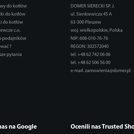
wy do kotłów
DOMER SIERECKI SP. J.
ki do kotłów
ul. Sienkiewicza 45 A
i do kotłów
63-300 Pleszew
zewcze c.o.
woj. wielkopolskie, Polska
do podajników
NIP: 608-010-76-76
ować ?
REGON: 302572040
sze pytania
tel. +48 62 742 06 06
tel. +48 62 506 56 00
e-mail. zamowienia@domer.pl
nas na Google
Ocenili nas Trusted Sh