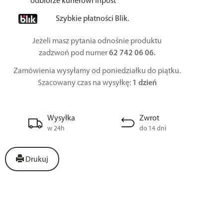
odbiorze kurierowi Inpost
Szybkie płatności Blik.
Jeżeli masz pytania odnośnie produktu
zadzwoń pod numer
62 742 06 06.
Zamówienia wysyłamy od poniedziałku do piątku.
Szacowany czas na wysyłkę:
1 dzień
Wysyłka
Zwrot
w 24h
do 14 dni
Drukuj