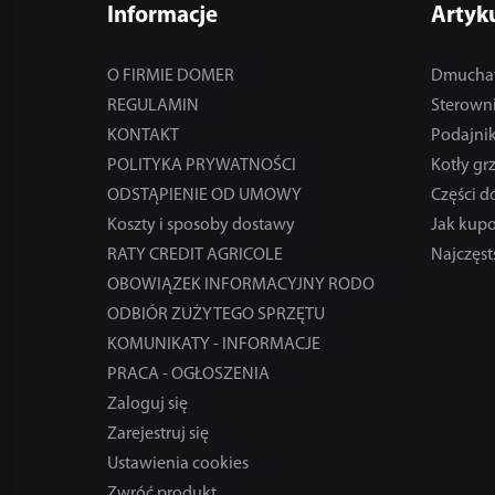
Informacje
Artyk
O FIRMIE DOMER
Dmucha
REGULAMIN
Sterowni
KONTAKT
Podajnik
POLITYKA PRYWATNOŚCI
Kotły gr
ODSTĄPIENIE OD UMOWY
Części 
Koszty i sposoby dostawy
Jak kup
RATY CREDIT AGRICOLE
Najczęst
OBOWIĄZEK INFORMACYJNY RODO
ODBIÓR ZUŻYTEGO SPRZĘTU
KOMUNIKATY - INFORMACJE
PRACA - OGŁOSZENIA
Zaloguj się
Zarejestruj się
Ustawienia cookies
Zwróć produkt