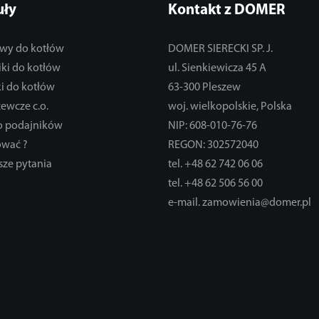
uły
Kontakt z DOMER
wy do kotłów
DOMER SIERECKI SP. J.
ki do kotłów
ul. Sienkiewicza 45 A
i do kotłów
63-300 Pleszew
zewcze c.o.
woj. wielkopolskie, Polska
do podajników
NIP: 608-010-76-76
ować ?
REGON: 302572040
sze pytania
tel. +48 62 742 06 06
tel. +48 62 506 56 00
e-mail. zamowienia@domer.pl