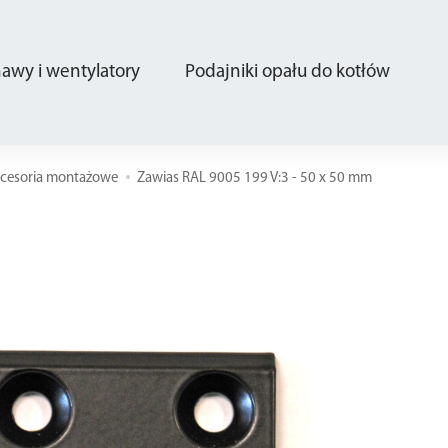
wy i wentylatory
Podajniki opału do kotłów
kcesoria montażowe
Zawias RAL 9005 199 V:3 - 50 x 50 mm