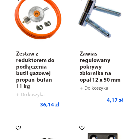
Zestaw z
Zawias
reduktorem do
regulowany
podłączenia
pokrywy
butli gazowej
zbiornika na
propan-butan
opał 12 x 50 mm
11 kg
Do koszyka
Do koszyka
4,17 zł
36,14 zł