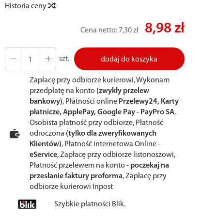
Historia ceny
8,98 zł
Cena netto:
7,30 zł
szt.
dodaj do koszyka
Zapłacę przy odbiorze kurierowi, Wykonam
przedpłatę na konto
(zwykły przelew
bankowy)
, Płatności online
Przelewy24, Karty
płatnicze, ApplePay, Google Pay - PayPro SA
,
Osobista płatność przy odbiorze, Płatność
odroczona
(tylko dla zweryfikowanych
Klientów)
, Płatność internetowa Online -
eService
, Zapłacę przy odbiorze listonoszowi,
Płatność przelewem na konto -
poczekaj na
przesłanie faktury proforma
, Zapłacę przy
odbiorze kurierowi Inpost
Szybkie płatności Blik.