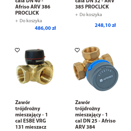
cala DN 40 -
cala DN 32 - ARV
Afriso ARV 386
385 PROCLICK
PROCLICK
Do koszyka
Do koszyka
248,10 zł
486,00 zł
Zawór
Zawór
trójdrożny
trójdrożny
mieszający - 1
mieszający - 1
cal ESBE VRG
cal DN 25 - Afriso
131 mieszacz
ARV 384