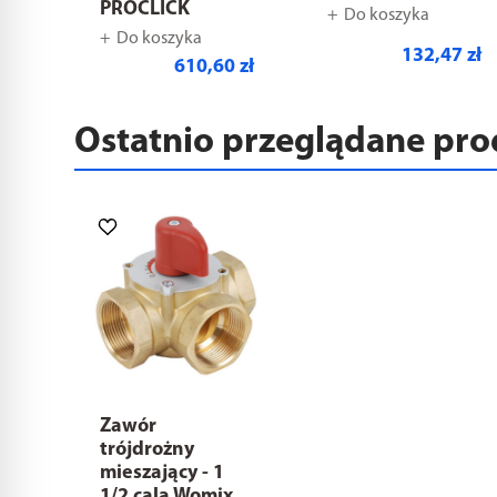
PROCLICK
Do koszyka
Do koszyka
132,47 zł
610,60 zł
Ostatnio przeglądane pr
Zawór
trójdrożny
mieszający - 1
1/2 cala Womix