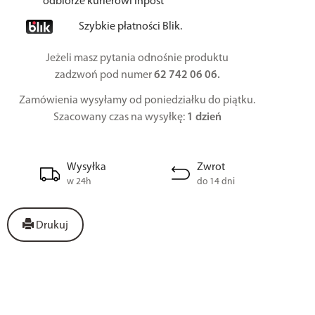
odbiorze kurierowi Inpost
Szybkie płatności Blik.
Jeżeli masz pytania odnośnie produktu
zadzwoń pod numer
62 742 06 06.
Zamówienia wysyłamy od poniedziałku do piątku.
Szacowany czas na wysyłkę:
1 dzień
Wysyłka
Zwrot
w 24h
do 14 dni
Drukuj