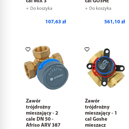
cal MIX 3
cal GOSHE
Do koszyka
Do koszyka
107,63 zł
561,10 zł
Zawór
Zawór
trójdrożny
trójdrożny
mieszający - 2
mieszający - 1
cale DN 50 -
cal Goshe
Afriso ARV 387
mieszacz