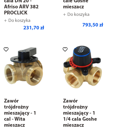
cala DN 20 -
cale Goshe
Afriso ARV 382
mieszacz
PROCLICK
Do koszyka
Do koszyka
793,50 zł
231,70 zł
Zawór
Zawór
trójdrożny
trójdrożny
mieszający - 1
mieszający - 1
cal - Wita
1/4 cala Goshe
mieszacz
mieszacz