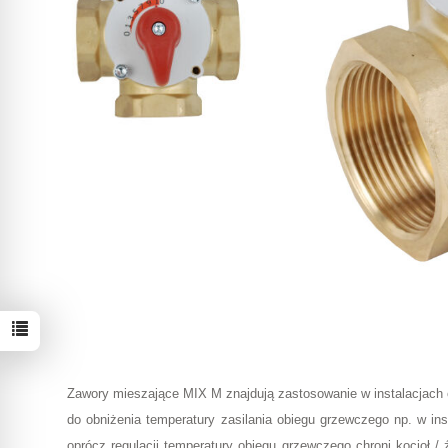
Zawory mieszające MIX M znajdują zastosowanie w instalacjach 
do obniżenia temperatury zasilania obiegu grzewczego np. w i
oprócz regulacji temperatury obiegu grzewczego chroni kocioł /