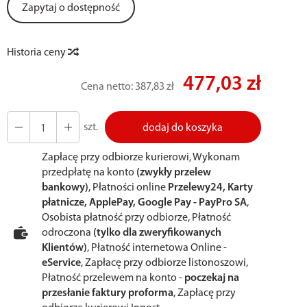
Zapytaj o dostępność
Historia ceny
477,03 zł
Cena netto:
387,83 zł
szt.
dodaj do koszyka
Zapłacę przy odbiorze kurierowi, Wykonam
przedpłatę na konto
(zwykły przelew
bankowy)
, Płatności online
Przelewy24, Karty
płatnicze, ApplePay, Google Pay - PayPro SA
,
Osobista płatność przy odbiorze, Płatność
odroczona
(tylko dla zweryfikowanych
Klientów)
, Płatność internetowa Online -
eService
, Zapłacę przy odbiorze listonoszowi,
Płatność przelewem na konto -
poczekaj na
przesłanie faktury proforma
, Zapłacę przy