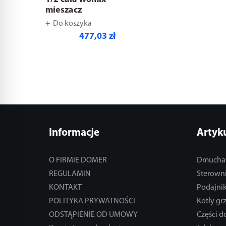
mieszacz
Do koszyka
477,03 zł
Informacje
Artyk
O FIRMIE DOMER
Dmucha
REGULAMIN
Sterowni
KONTAKT
Podajnik
POLITYKA PRYWATNOŚCI
Kotły gr
ODSTĄPIENIE OD UMOWY
Części 