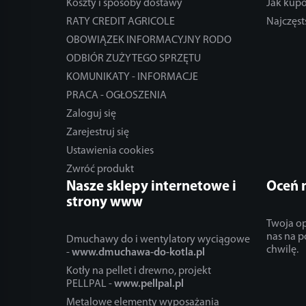
Koszty i sposoby dostawy
Jak kup
RATY CREDIT AGRICOLE
Najczęst
OBOWIĄZEK INFORMACYJNY RODO
ODBIÓR ZUŻYTEGO SPRZĘTU
KOMUNIKATY - INFORMACJE
PRACA - OGŁOSZENIA
Zaloguj się
Zarejestruj się
Ustawienia cookies
Zwróć produkt
Nasze sklepy internetowe i
Oceń 
strony www
Twoja op
nas na p
Dmuchawy do i wentylatory wyciągowe
chwilę.
-
www.dmuchawa-do-kotla.pl
Kotły na pellet i drewno, projekt
PELLPAL -
www.pellpal.pl
Metalowe elementy wyposażania