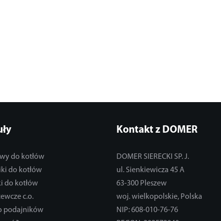
uły
Kontakt z DOMER
wy do kotłów
DOMER SIERECKI SP. J.
ki do kotłów
ul. Sienkiewicza 45 A
i do kotłów
63-300 Pleszew
zewcze c.o.
woj. wielkopolskie, Polska
do podajników
NIP: 608-010-76-76