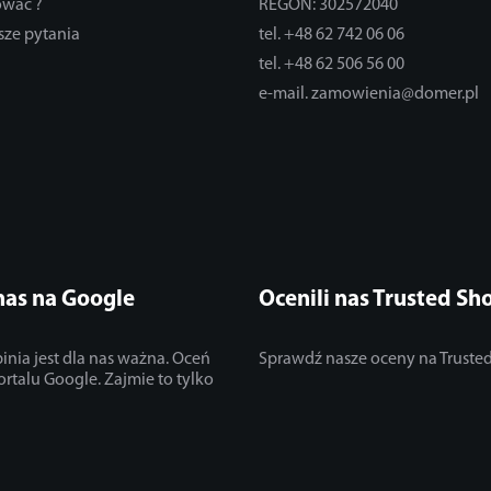
ować ?
REGON: 302572040
sze pytania
tel. +48 62 742 06 06
tel. +48 62 506 56 00
e-mail. zamowienia@domer.pl
nas na Google
Ocenili nas Trusted Sh
inia jest dla nas ważna. Oceń
Sprawdź nasze oceny na Truste
ortalu Google. Zajmie to tylko