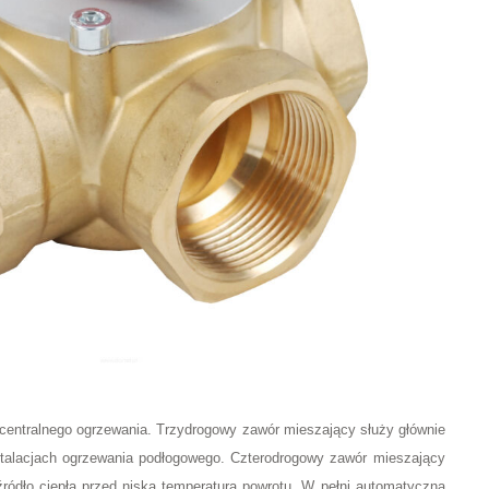
centralnego ogrzewania. Trzydrogowy zawór mieszający służy głównie
nstalacjach ogrzewania podłogowego. Czterodrogowy zawór mieszający
 źródło ciepła przed niską temperaturą powrotu. W pełni automatyczną