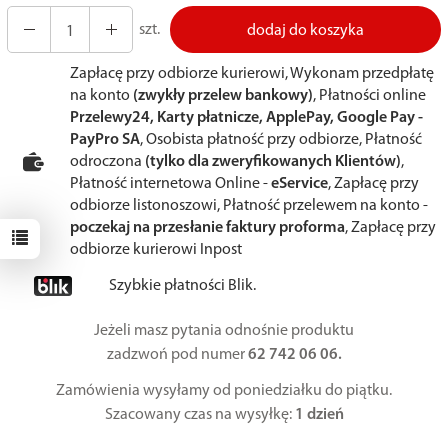
szt.
dodaj do koszyka
Zapłacę przy odbiorze kurierowi, Wykonam przedpłatę
na konto
(zwykły przelew bankowy)
, Płatności online
Przelewy24, Karty płatnicze, ApplePay, Google Pay -
PayPro SA
, Osobista płatność przy odbiorze, Płatność
odroczona
(tylko dla zweryfikowanych Klientów)
,
Płatność internetowa Online -
eService
, Zapłacę przy
odbiorze listonoszowi, Płatność przelewem na konto -
poczekaj na przesłanie faktury proforma
, Zapłacę przy
odbiorze kurierowi Inpost
Szybkie płatności Blik.
Jeżeli masz pytania odnośnie produktu
zadzwoń pod numer
62 742 06 06.
Zamówienia wysyłamy od poniedziałku do piątku.
Szacowany czas na wysyłkę:
1 dzień