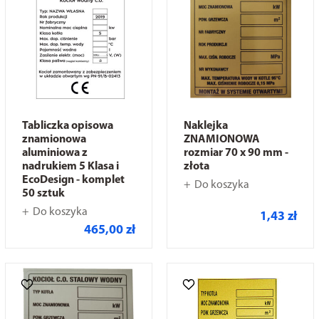
Tabliczka opisowa
Naklejka
znamionowa
ZNAMIONOWA
aluminiowa z
rozmiar 70 x 90 mm -
nadrukiem 5 Klasa i
złota
EcoDesign - komplet
Do koszyka
50 sztuk
Do koszyka
1,43 zł
465,00 zł