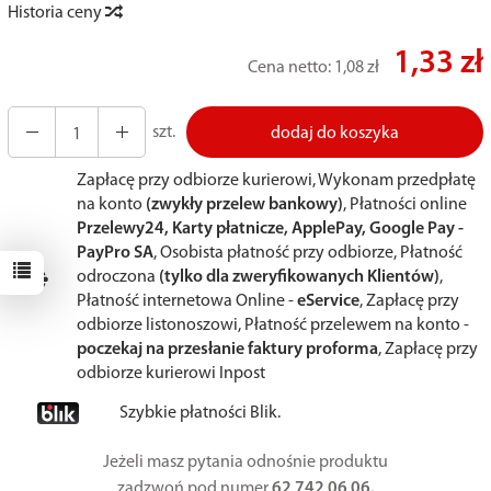
Historia ceny
1,33 zł
Cena netto:
1,08 zł
szt.
dodaj do koszyka
Zapłacę przy odbiorze kurierowi, Wykonam przedpłatę
na konto
(zwykły przelew bankowy)
, Płatności online
Przelewy24, Karty płatnicze, ApplePay, Google Pay -
PayPro SA
, Osobista płatność przy odbiorze, Płatność
odroczona
(tylko dla zweryfikowanych Klientów)
,
Płatność internetowa Online -
eService
, Zapłacę przy
odbiorze listonoszowi, Płatność przelewem na konto -
poczekaj na przesłanie faktury proforma
, Zapłacę przy
odbiorze kurierowi Inpost
Szybkie płatności Blik.
Jeżeli masz pytania odnośnie produktu
zadzwoń pod numer
62 742 06 06.