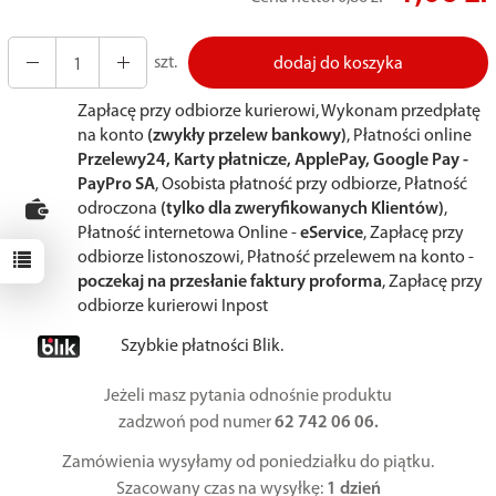
szt.
dodaj do koszyka
Zapłacę przy odbiorze kurierowi, Wykonam przedpłatę
na konto
(zwykły przelew bankowy)
, Płatności online
Przelewy24, Karty płatnicze, ApplePay, Google Pay -
PayPro SA
, Osobista płatność przy odbiorze, Płatność
odroczona
(tylko dla zweryfikowanych Klientów)
,
Płatność internetowa Online -
eService
, Zapłacę przy
odbiorze listonoszowi, Płatność przelewem na konto -
poczekaj na przesłanie faktury proforma
, Zapłacę przy
odbiorze kurierowi Inpost
Szybkie płatności Blik.
Jeżeli masz pytania odnośnie produktu
zadzwoń pod numer
62 742 06 06.
Zamówienia wysyłamy od poniedziałku do piątku.
Szacowany czas na wysyłkę:
1 dzień