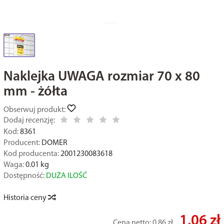
Naklejka UWAGA rozmiar 70 x 80
mm - żółta
Obserwuj produkt:
Dodaj recenzję:
Kod:
8361
Producent:
DOMER
Kod producenta:
2001230083618
Waga:
0.01
kg
Dostępność:
DUŻA ILOŚĆ
Historia ceny
1,06 zł
Cena netto:
0,86 zł