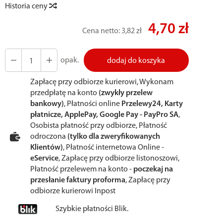
Historia ceny
4,70 zł
Cena netto:
3,82 zł
opak.
dodaj do koszyka
Zapłacę przy odbiorze kurierowi, Wykonam
przedpłatę na konto
(zwykły przelew
bankowy)
, Płatności online
Przelewy24, Karty
płatnicze, ApplePay, Google Pay - PayPro SA
,
Osobista płatność przy odbiorze, Płatność
odroczona
(tylko dla zweryfikowanych
Klientów)
, Płatność internetowa Online -
eService
, Zapłacę przy odbiorze listonoszowi,
Płatność przelewem na konto -
poczekaj na
przesłanie faktury proforma
, Zapłacę przy
odbiorze kurierowi Inpost
Szybkie płatności Blik.