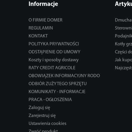
Informacje
Artyk
O FIRMIE DOMER
Dmucha
REGULAMIN
Sterowni
KONTAKT
Podajnik
POLITYKA PRYWATNOŚCI
Kotły gr
ODSTĄPIENIE OD UMOWY
Części 
Koszty i sposoby dostawy
Jak kup
RATY CREDIT AGRICOLE
Najczęst
OBOWIĄZEK INFORMACYJNY RODO
ODBIÓR ZUŻYTEGO SPRZĘTU
KOMUNIKATY - INFORMACJE
PRACA - OGŁOSZENIA
Zaloguj się
Zarejestruj się
Ustawienia cookies
Zwróć produkt