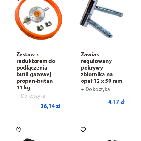
Zestaw z
Zawias
reduktorem do
regulowany
podłączenia
pokrywy
butli gazowej
zbiornika na
propan-butan
opał 12 x 50 mm
11 kg
Do koszyka
Do koszyka
4,17 zł
36,14 zł