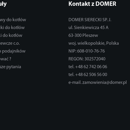
uły
Kontakt z DOMER
wy do kotłów
DOMER SIERECKI SP. J.
ki do kotłów
ul. Sienkiewicza 45 A
i do kotłów
63-300 Pleszew
zewcze c.o.
woj. wielkopolskie, Polska
do podajników
NIP: 608-010-76-76
ować ?
REGON: 302572040
sze pytania
tel. +48 62 742 06 06
tel. +48 62 506 56 00
e-mail. zamowienia@domer.pl