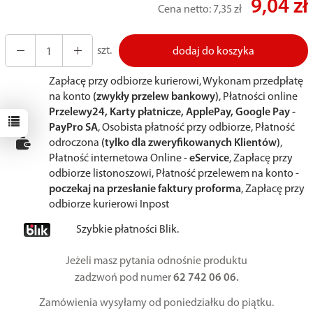
9,04 zł
Cena netto:
7,35 zł
szt.
dodaj do koszyka
Zapłacę przy odbiorze kurierowi, Wykonam przedpłatę
na konto
(zwykły przelew bankowy)
, Płatności online
Przelewy24, Karty płatnicze, ApplePay, Google Pay -
PayPro SA
, Osobista płatność przy odbiorze, Płatność
odroczona
(tylko dla zweryfikowanych Klientów)
,
Płatność internetowa Online -
eService
, Zapłacę przy
odbiorze listonoszowi, Płatność przelewem na konto -
poczekaj na przesłanie faktury proforma
, Zapłacę przy
odbiorze kurierowi Inpost
Szybkie płatności Blik.
Jeżeli masz pytania odnośnie produktu
zadzwoń pod numer
62 742 06 06.
Zamówienia wysyłamy od poniedziałku do piątku.