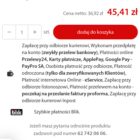
45,41 zł
Cena netto:
36,92 zł
szt.
dodaj do koszyka
Zapłacę przy odbiorze kurierowi, Wykonam przedpłatę
na konto
(zwykły przelew bankowy)
, Płatności online
Przelewy24, Karty płatnicze, ApplePay, Google Pay -
PayPro SA
, Osobista płatność przy odbiorze, Płatność
odroczona
(tylko dla zweryfikowanych Klientów)
,
Płatność internetowa Online -
eService
, Zapłacę przy
odbiorze listonoszowi, Płatność przelewem na konto -
poczekaj na przesłanie faktury proforma
, Zapłacę przy
odbiorze kurierowi Inpost
Szybkie płatności Blik.
Jeżeli masz pytania odnośnie produktu
zadzwoń pod numer
62 742 06 06.