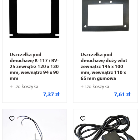
Uszczelka pod
Uszczelka pod
dmuchawę K-117 / RV-
dmuchawę duży wlot
25 zewnątrz 120 x 130
zewnątrz 145 x 100
mm, wewnątrz 94 x 90
mm, wewnątrz 110 x
mm
65 mm gumowa
Do koszyka
Do koszyka
7,37 zł
7,61 zł