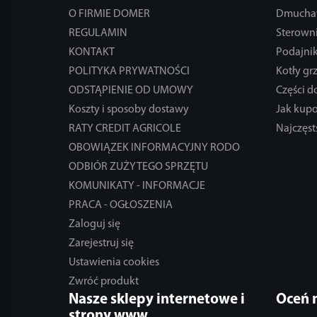
O FIRMIE DOMER
Dmucha
REGULAMIN
Sterowni
KONTAKT
Podajnik
POLITYKA PRYWATNOŚCI
Kotły gr
ODSTĄPIENIE OD UMOWY
Części 
Koszty i sposoby dostawy
Jak kup
RATY CREDIT AGRICOLE
Najczęst
OBOWIĄZEK INFORMACYJNY RODO
ODBIÓR ZUŻYTEGO SPRZĘTU
KOMUNIKATY - INFORMACJE
PRACA - OGŁOSZENIA
Zaloguj się
Zarejestruj się
Ustawienia cookies
Zwróć produkt
Nasze sklepy internetowe i
Oceń 
strony www