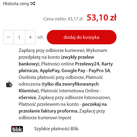
Historia ceny
53,10 zł
Cena netto:
43,17 zł
szt.
dodaj do koszyka
Zapłacę przy odbiorze kurierowi, Wykonam
przedpłatę na konto
(zwykły przelew
bankowy)
, Płatności online
Przelewy24, Karty
płatnicze, ApplePay, Google Pay - PayPro SA
,
Osobista płatność przy odbiorze, Płatność
odroczona
(tylko dla zweryfikowanych
Klientów)
, Płatność internetowa Online -
eService
, Zapłacę przy odbiorze listonoszowi,
Płatność przelewem na konto -
poczekaj na
przesłanie faktury proforma
, Zapłacę przy
odbiorze kurierowi Inpost
Szybkie płatności Blik.