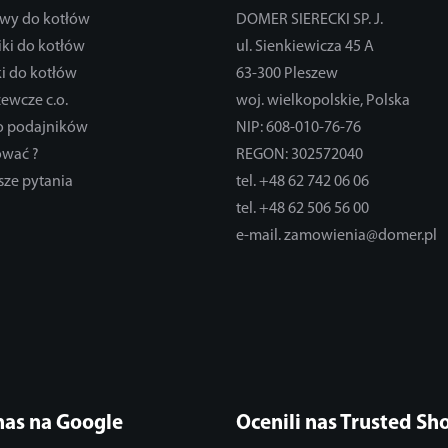
wy do kotłów
DOMER SIERECKI SP. J.
ki do kotłów
ul. Sienkiewicza 45 A
i do kotłów
63-300 Pleszew
zewcze c.o.
woj. wielkopolskie, Polska
do podajników
NIP: 608-010-76-76
ować ?
REGON: 302572040
sze pytania
tel. +48 62 742 06 06
tel. +48 62 506 56 00
e-mail. zamowienia@domer.pl
nas na Google
Ocenili nas Trusted Sh