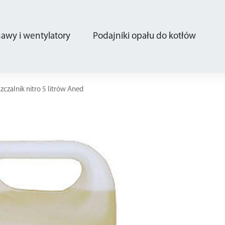
wy i wentylatory
Podajniki opału do kotłów
zczalnik nitro 5 litrów Aned