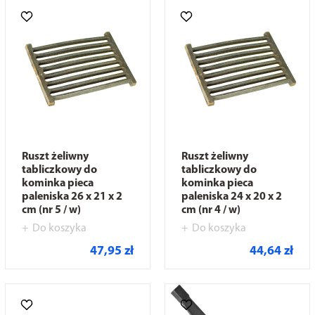
Ruszt żeliwny
Ruszt żeliwny
tabliczkowy do
tabliczkowy do
kominka pieca
kominka pieca
paleniska 26 x 21 x 2
paleniska 24 x 20 x 2
cm (nr 5 / w)
cm (nr 4 / w)
Do koszyka
Do koszyka
47,95 zł
44,64 zł