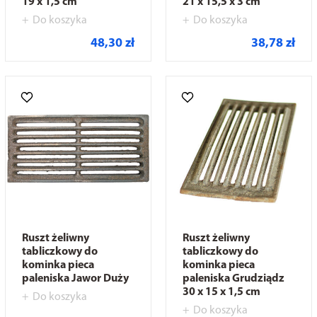
19 x 1,5 cm
21 x 15,5 x 3 cm
Do koszyka
Do koszyka
48,30 zł
38,78 zł
Ruszt żeliwny
Ruszt żeliwny
tabliczkowy do
tabliczkowy do
kominka pieca
kominka pieca
paleniska Jawor Duży
paleniska Grudziądz
30 x 15 x 1,5 cm
Do koszyka
Do koszyka