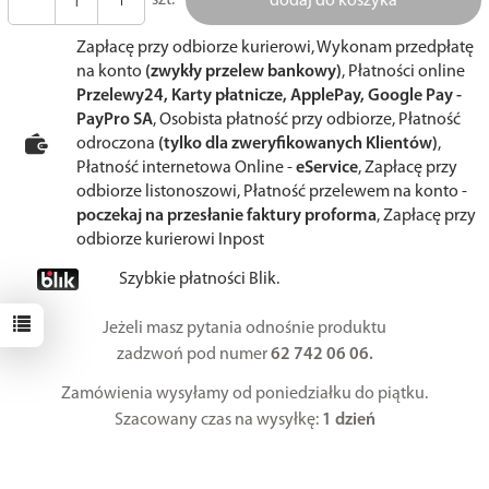
dodaj do koszyka
Zapłacę przy odbiorze kurierowi, Wykonam przedpłatę
na konto
(zwykły przelew bankowy)
, Płatności online
Przelewy24, Karty płatnicze, ApplePay, Google Pay -
PayPro SA
, Osobista płatność przy odbiorze, Płatność
odroczona
(tylko dla zweryfikowanych Klientów)
,
Płatność internetowa Online -
eService
, Zapłacę przy
odbiorze listonoszowi, Płatność przelewem na konto -
poczekaj na przesłanie faktury proforma
, Zapłacę przy
odbiorze kurierowi Inpost
Szybkie płatności Blik.
Jeżeli masz pytania odnośnie produktu
zadzwoń pod numer
62 742 06 06.
Zamówienia wysyłamy od poniedziałku do piątku.
Szacowany czas na wysyłkę:
1 dzień