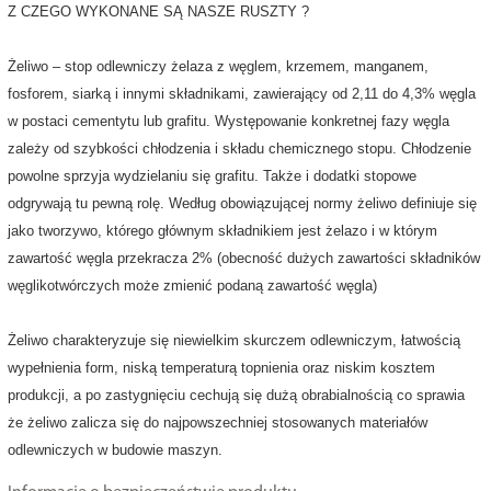
Z CZEGO WYKONANE SĄ NASZE RUSZTY ?
Żeliwo – stop odlewniczy żelaza z węglem, krzemem, manganem,
fosforem, siarką i innymi składnikami, zawierający od 2,11 do 4,3% węgla
w postaci cementytu lub grafitu. Występowanie konkretnej fazy węgla
zależy od szybkości chłodzenia i składu chemicznego stopu. Chłodzenie
powolne sprzyja wydzielaniu się grafitu. Także i dodatki stopowe
odgrywają tu pewną rolę. Według obowiązującej normy żeliwo definiuje się
jako tworzywo, którego głównym składnikiem jest żelazo i w którym
zawartość węgla przekracza 2% (obecność dużych zawartości składników
węglikotwórczych może zmienić podaną zawartość węgla)
Żeliwo charakteryzuje się niewielkim skurczem odlewniczym, łatwością
wypełnienia form, niską temperaturą topnienia oraz niskim kosztem
produkcji, a po zastygnięciu cechują się dużą obrabialnością co sprawia
że żeliwo zalicza się do najpowszechniej stosowanych materiałów
odlewniczych w budowie maszyn.