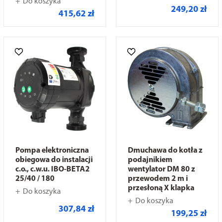
Do koszyka
249,20 zł
415,62 zł
Pompa elektroniczna
Dmuchawa do kotła z
obiegowa do instalacji
podajnikiem
c.o., c.w.u. IBO-BETA2
wentylator DM 80 z
25/40 / 180
przewodem 2 m i
przesłoną X klapka
Do koszyka
Do koszyka
307,84 zł
199,25 zł