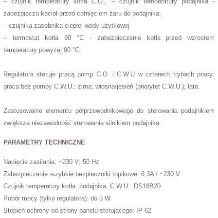
– czujnik temperatury kotła C.O., – czujnik temperatury podajnika -
zabezpiecza kocioł przed cofnięciem żaru do podajnika;
– czujnika zasobnika ciepłej wody użytkowej
– termostat kotła 90 °C - zabezpieczenie kotła przed wzrostem
temperatury powyżej 90 °C
Regulatora steruje pracą pomp C.O. i C.W.U w czterech trybach pracy:
praca bez pompy C.W.U.; zima; wiosna/jesień (priorytet C.W.U.); lato.
Zastosowanie elementu półprzewodnikowego do sterowania podajnikiem
zwiększa niezawodność sterowania silnikiem podajnika.
PARAMETRY TECHNICZNE
Napięcie zasilania: ~230 V; 50 Hz
Zabezpieczenie -szybkie bezpieczniki topikowe: 6,3A / ~230 V
Czujnik temperatury kotła, podajnika, C.W.U.: DS18B20
Pobór mocy (tylko regulatora): do 5 W
Stopień ochrony od strony panelu sterującego: IP 62