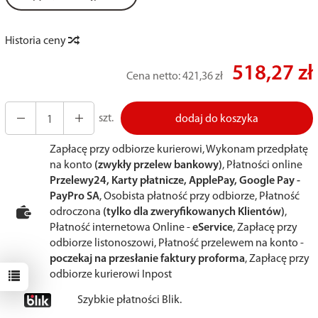
Historia ceny
518,27 zł
Cena netto:
421,36 zł
szt.
dodaj do koszyka
Zapłacę przy odbiorze kurierowi, Wykonam przedpłatę
na konto
(zwykły przelew bankowy)
, Płatności online
Przelewy24, Karty płatnicze, ApplePay, Google Pay -
PayPro SA
, Osobista płatność przy odbiorze, Płatność
odroczona
(tylko dla zweryfikowanych Klientów)
,
Płatność internetowa Online -
eService
, Zapłacę przy
odbiorze listonoszowi, Płatność przelewem na konto -
poczekaj na przesłanie faktury proforma
, Zapłacę przy
odbiorze kurierowi Inpost
Szybkie płatności Blik.