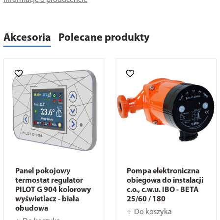
Informacje o producencie
Akcesoria
Polecane produkty
Panel pokojowy
Pompa elektroniczna
termostat regulator
obiegowa do instalacji
PILOT G 904 kolorowy
c.o., c.w.u. IBO - BETA
wyświetlacz - biała
25/60 / 180
obudowa
Do koszyka