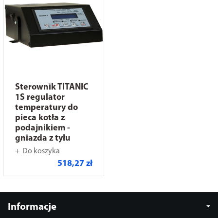
Sterownik TITANIC
1S regulator
temperatury do
pieca kotła z
podajnikiem -
gniazda z tyłu
Do koszyka
518,27 zł
Informacje