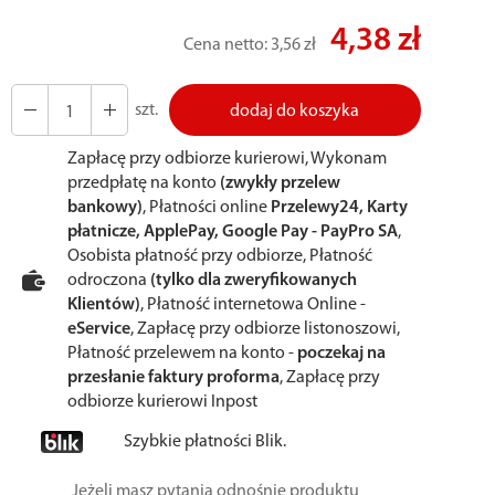
4,38 zł
Cena netto:
3,56 zł
szt.
dodaj do koszyka
Zapłacę przy odbiorze kurierowi, Wykonam
przedpłatę na konto
(zwykły przelew
bankowy)
, Płatności online
Przelewy24, Karty
płatnicze, ApplePay, Google Pay - PayPro SA
,
Osobista płatność przy odbiorze, Płatność
odroczona
(tylko dla zweryfikowanych
Klientów)
, Płatność internetowa Online -
eService
, Zapłacę przy odbiorze listonoszowi,
Płatność przelewem na konto -
poczekaj na
przesłanie faktury proforma
, Zapłacę przy
odbiorze kurierowi Inpost
Szybkie płatności Blik.
Jeżeli masz pytania odnośnie produktu