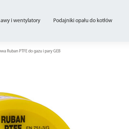
wy i wentylatory
Podajniki opału do kotłów
owa Ruban PTFE do gazu i pary GEB