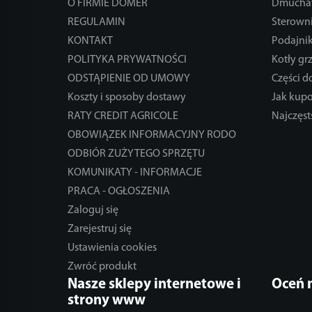
O FIRMIE DOMER
Dmucha
REGULAMIN
Sterowni
KONTAKT
Podajnik
POLITYKA PRYWATNOŚCI
Kotły gr
ODSTĄPIENIE OD UMOWY
Części 
Koszty i sposoby dostawy
Jak kup
RATY CREDIT AGRICOLE
Najczęst
OBOWIĄZEK INFORMACYJNY RODO
ODBIÓR ZUŻYTEGO SPRZĘTU
KOMUNIKATY - INFORMACJE
PRACA - OGŁOSZENIA
Zaloguj się
Zarejestruj się
Ustawienia cookies
Zwróć produkt
Nasze sklepy internetowe i
Oceń 
strony www