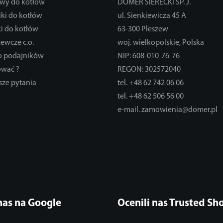
wy do kotłów
DOMER SIERECKI SP. J.
ki do kotłów
ul. Sienkiewicza 45 A
i do kotłów
63-300 Pleszew
zewcze c.o.
woj. wielkopolskie, Polska
do podajników
NIP: 608-010-76-76
ować ?
REGON: 302572040
sze pytania
tel. +48 62 742 06 06
tel. +48 62 506 56 00
e-mail. zamowienia@domer.pl
nas na Google
Ocenili nas Trusted Sh