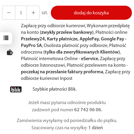
szt.
dodaj do koszyka
Zapłacę przy odbiorze kurierowi, Wykonam przedpłatę
na konto
(zwykły przelew bankowy)
, Płatności online
Przelewy24, Karty płatnicze, ApplePay, Google Pay -
PayPro SA
, Osobista płatność przy odbiorze, Płatność
odroczona
(tylko dla zweryfikowanych Klientów)
,
Płatność internetowa Online -
eService
, Zapłacę przy
odbiorze listonoszowi, Płatność przelewem na konto -
poczekaj na przesłanie faktury proforma
, Zapłacę przy
odbiorze kurierowi Inpost
Szybkie płatności Blik.
Jeżeli masz pytania odnośnie produktu
zadzwoń pod numer
62 742 06 06.
Zamówienia wysyłamy od poniedziałku do piątku.
Szacowany czas na wysyłkę:
1 dzień