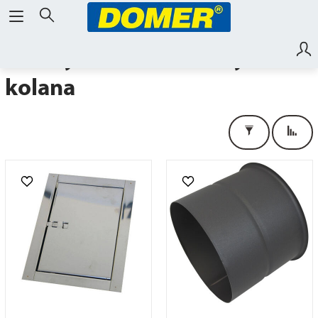
układy kominowe, rury,
kolana