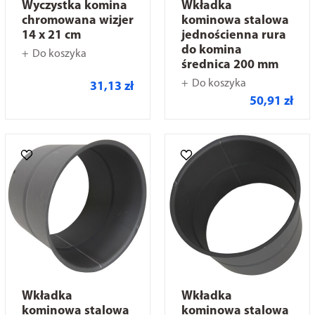
Wyczystka komina
Wkładka
chromowana wizjer
kominowa stalowa
14 x 21 cm
jednościenna rura
do komina
Do koszyka
średnica 200 mm
Do koszyka
31,13 zł
50,91 zł
Wkładka
Wkładka
kominowa stalowa
kominowa stalowa