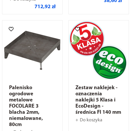
38,60 zł
712,92 zł
Palenisko
Zestaw naklejek -
ogrodowe
oznaczenia
metalowe
naklejki 5 Klasa i
FOCOLARE 3
EcoDesign -
blacha 2mm,
średnica FI 140 mm
niemalowane,
Do koszyka
80cm