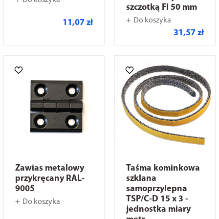
Do koszyka
szczotką FI 50 mm
Do koszyka
11,07 zł
31,57 zł
Zawias metalowy
Taśma kominkowa
przykręcany RAL-
szklana
9005
samoprzylepna
TSP/C-D 15 x 3 -
Do koszyka
jednostka miary