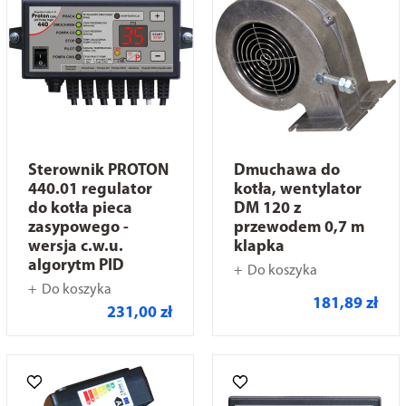
Sterownik PROTON
Dmuchawa do
440.01 regulator
kotła, wentylator
do kotła pieca
DM 120 z
zasypowego -
przewodem 0,7 m
wersja c.w.u.
klapka
algorytm PID
Do koszyka
Do koszyka
181,89 zł
231,00 zł