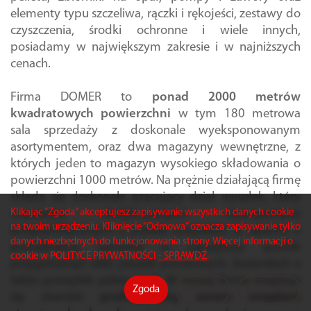
elementy typu szczeliwa, rączki i rękojeści, zestawy do
czyszczenia, środki ochronne i wiele innych,
posiadamy w największym zakresie i w najniższych
cenach.
Firma DOMER to
ponad 2000 metrów
kwadratowych powierzchni
w tym 180 metrowa
sala sprzedaży z doskonale wyeksponowanym
asortymentem, oraz dwa magazyny wewnętrzne, z
których jeden to magazyn wysokiego składowania o
powierzchni 1000 metrów. Na prężnie działającą firmę
składa się doskonale pracujący dział wysyłek, który
wspierany dedykowanymi rozwiązaniami
Klikając “Zgoda” akceptujesz zapisywanie wszystkich danych cookie
na twoim urządzeniu. Kliknięcie “Odmowa” oznacza zapisywanie tylko
programistycznymi a przede wszystkim w oparciu o
danych niezbędnych do funkcjonowania strony. Więcej informacji o
przeszkolony personel w najszybszy sposób
cookie w POLITYCE PRYWATNOŚCI
- SPRAWDŹ
.
przygotowuje setki paczek pocztowych, kurierskich a
także przesyłek paletowych. W naszej firmie znajduje
Zgoda
Odmowa
Ustawienia
się również
profesjonalny serwis urządzeń