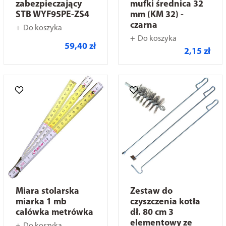
zabezpieczający
mufki średnica 32
STB WYF95PE-ZS4
mm (KM 32) -
czarna
Do koszyka
Do koszyka
59,40 zł
2,15 zł
Miara stolarska
Zestaw do
miarka 1 mb
czyszczenia kotła
calówka metrówka
dł. 80 cm 3
elementowy ze