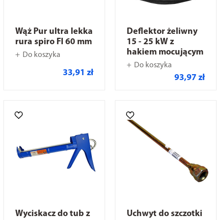
Wąż Pur ultra lekka
Deflektor żeliwny
rura spiro FI 60 mm
15 - 25 kW z
hakiem mocującym
Do koszyka
Do koszyka
33,91 zł
93,97 zł
Wyciskacz do tub z
Uchwyt do szczotki