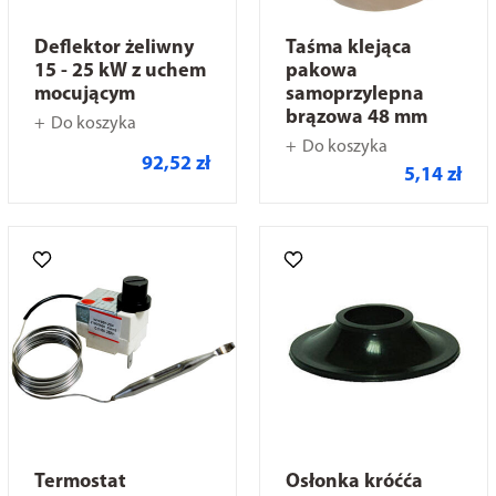
Deflektor żeliwny
Taśma klejąca
15 - 25 kW z uchem
pakowa
mocującym
samoprzylepna
brązowa 48 mm
Do koszyka
Do koszyka
92,52 zł
5,14 zł
Termostat
Osłonka króćća