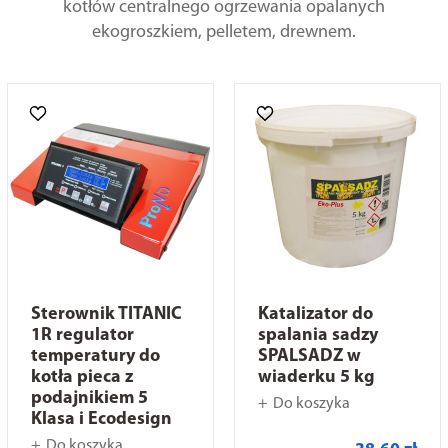
kotłów centralnego ogrzewania opalanych
ekogroszkiem, pelletem, drewnem.
Sterownik TITANIC
Katalizator do
1R regulator
spalania sadzy
temperatury do
SPALSADZ w
kotła pieca z
wiaderku 5 kg
podajnikiem 5
Do koszyka
Klasa i Ecodesign
Do koszyka