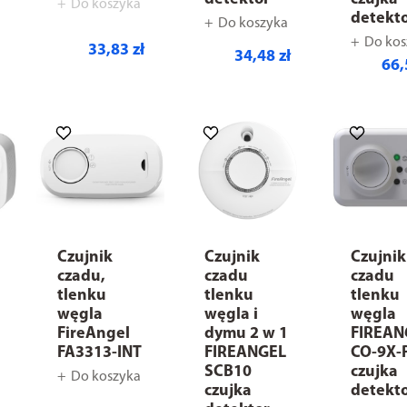
Do koszyka
detekt
Do koszyka
Do kos
33,83 zł
34,48 zł
66,
Czujnik
Czujnik
Czujnik
czadu,
czadu
czadu
tlenku
tlenku
tlenku
węgla
węgla i
węgla
FireAngel
dymu 2 w 1
FIREAN
FA3313-INT
FIREANGEL
CO-9X-
SCB10
czujka
Do koszyka
czujka
detekt