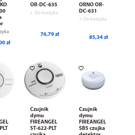
SKO
OR-DC-635
ORNO OR-
00
DC-631
Do koszyka
a
Do koszyka
or
zyka
76,79 zł
85,34 zł
00 zł
Czujnik
Czujnik
dymu
dymu
GEL
FIREANGEL
FIREANGEL
-PLT
ST-622-PLT
SB5 czujka
czujka
detektor