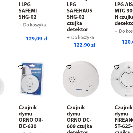
I LPG
LPG
LPG AI
SAFEMI
SAFEHAUS
MTG 30
SHG-02
SHG-02
H czujk
czujka
detekt
Do koszyka
detektor
Do kos
Do koszyka
129,09 zł
120,
122,90 zł
Czujnik
Czujnik
Czujnik
dymu
dymu
dymu
ORNO OR-
ORNO DC-
FIREAN
DC-630
609 czujka
ST-625
detektor
czujka