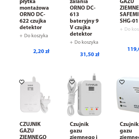
płytka
zalania
GAZU
montażowa
ORNO DC-
ZIEMN
ORNO DC-
613
SAFEMI
622 czujka
bateryjny 9
SHG-01
detektor
V czujka
Do kos
detektor
Do koszyka
Do koszyka
119,
2,20 zł
31,50 zł
CZUJNIK
Czujnik
Czujnik
GAZU
gazu
gazu
ZIEMNEGO
ziemnego i
ziemne