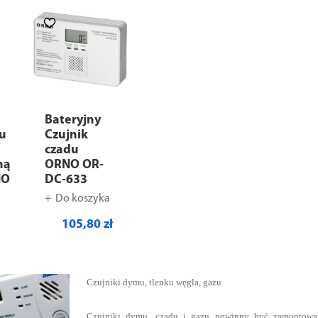
Bateryjny
mu
Czujnik
czadu
ną
ORNO OR-
NO
DC-633
Do koszyka
105,80 zł
Czujniki dymu, tlenku węgla, gazu
Czujniki dymu, czadu i gazu powinny być zamontowan