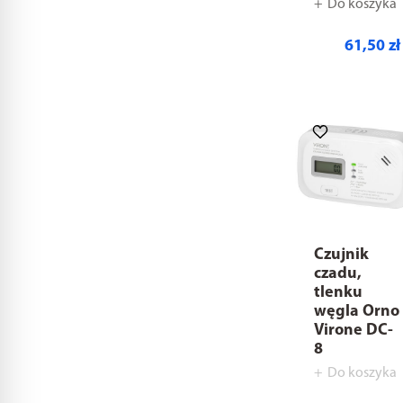
Do koszyka
61,50 zł
Czujnik
czadu,
tlenku
węgla Orno
Virone DC-
8
Do koszyka