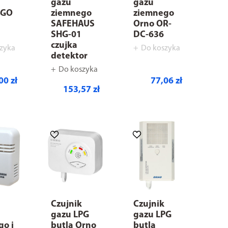
gazu
gazu
EGO
ziemnego
ziemnego
SAFEHAUS
Orno OR-
SHG-01
DC-636
czujka
zyka
Do koszyka
detektor
Do koszyka
00 zł
77,06 zł
153,57 zł
Czujnik
Czujnik
gazu LPG
gazu LPG
go i
butla Orno
butla