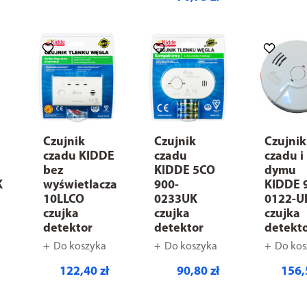
Czujnik
Czujnik
Czujnik
czadu KIDDE
czadu
czadu i
bez
KIDDE 5CO
dymu
K
wyświetlacza
900-
KIDDE 
10LLCO
0233UK
0122-U
czujka
czujka
czujka
detektor
detektor
detekt
Do koszyka
Do koszyka
Do kos
122,40 zł
90,80 zł
156,