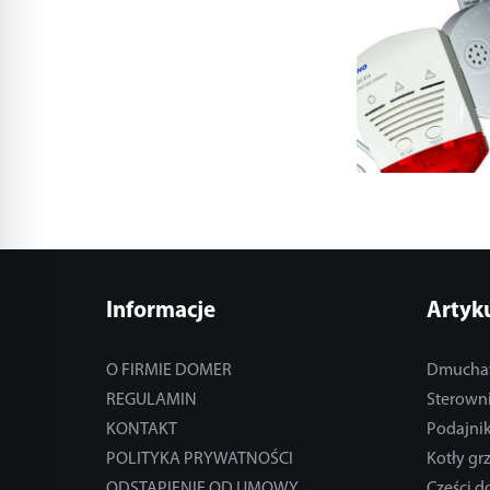
Informacje
Artyk
O FIRMIE DOMER
Dmucha
REGULAMIN
Sterowni
KONTAKT
Podajnik
POLITYKA PRYWATNOŚCI
Kotły gr
ODSTĄPIENIE OD UMOWY
Części 