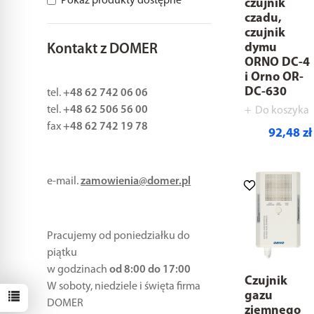
Pokaż produkty dostępne
czujnik
czadu,
czujnik
dymu
Kontakt z DOMER
ORNO DC-4
i Orno OR-
DC-630
tel.
+48 62 742 06 06
tel.
+48 62 506 56 00
Do koszyka
fax
+48 62 742 19 78
92,48 zł
e-mail.
zamowienia@domer.pl
Pracujemy od poniedziałku do
piątku
w godzinach
od 8:00 do 17:00
Czujnik
W soboty, niedziele i święta firma
gazu
DOMER
ziemnego