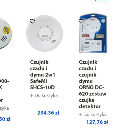
Czujnik
Czujnik
czadu i
czadu i
dymu 2w1
czujnik
900-
SafeMi
dymu
K
SHCS-10D
ORNO DC-
620 zestaw
Do koszyka
or
czujka
detektor
zyka
234,36 zł
Do koszyka
50 zł
127,76 zł