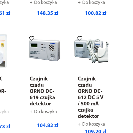
zyka
Do koszyka
Do koszyka
61 zł
148,35 zł
100,82 zł
K
Czujnik
Czujnik
czadu
czadu
OR-
ORNO DC-
ORNO DC-
619 czujka
612 DC 5 V
E
detektor
/ 500 mA
czujka
zyka
Do koszyka
detektor
Do koszyka
104,82 zł
73 zł
109,20 zł