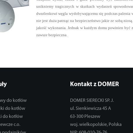
unikniemy tragicznych w skutkach wydarzeń spowodowany
dwutlenkowi węgla wydobywającemu się podczas palenia w
nie jest duża patrząc na bezpieczeństwo jakie ze sobą niosą
jakość wykonania. Jednak w każdym domu powinien być za
zawsze bezpieczna.
uły
Kontakt z DOMER
wy do kotłów
DOMER SIERECKI SP. J.
ki do kotłów
ul. Sienkiewicza 45 A
i do kotłów
63-300 Pleszew
zewcze c.o.
woj. wielkopolskie, Polska
do podajników
NIP: 608-010-76-76