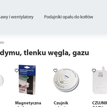
wy i wentylatory
Podajniki opału do kotłów
azu
 dymu, tlenku węgla, gazu
Magnetyczna
Czujnik
CZUJNI