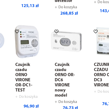
detektor
Do kos
125,13 zł
Do koszyka
143,
268,85 zł
Czujnik
Czujnik
CZUJNI
czadu
czadu
CZADU
ORNO
ORNO OR-
ORNO 
VIRONE
DC6
DC3
OR-DC1-
VIRONE
VIRON
TEST
nowy
Do kos
model
Do koszyka
Do koszyka
76,
96,90 zł
76,73 zł