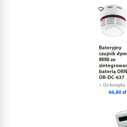
Bateryjny
czujnik dy
MINI ze
zintegrowa
baterią OR
OR-DC-637
Do koszyka
66,80 zł