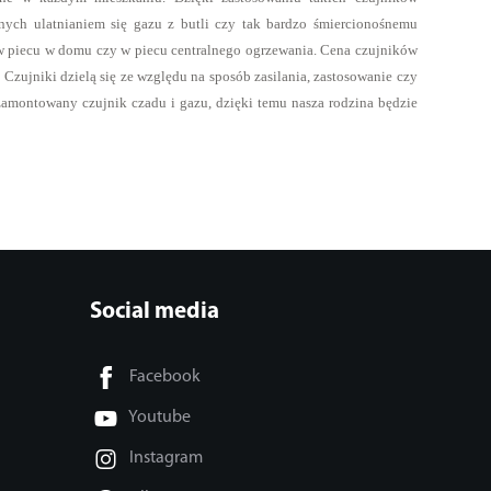
ch ulatnianiem się gazu z butli czy tak bardzo śmiercionośnemu
 piecu w domu czy w piecu centralnego ogrzewania. Cena czujników
. Czujniki dzielą się ze względu na sposób zasilania, zastosowanie czy
montowany czujnik czadu i gazu, dzięki temu nasza rodzina będzie
Social media
Facebook
Youtube
Instagram