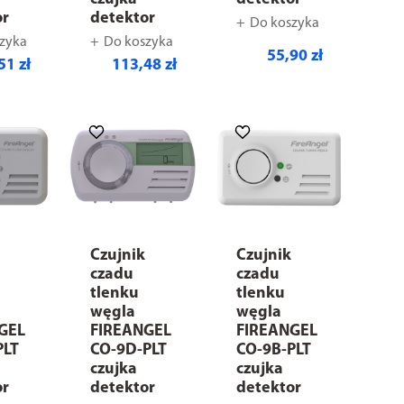
or
detektor
Do koszyka
zyka
Do koszyka
55,90 zł
51 zł
113,48 zł
Czujnik
Czujnik
czadu
czadu
tlenku
tlenku
węgla
węgla
GEL
FIREANGEL
FIREANGEL
PLT
CO-9D-PLT
CO-9B-PLT
czujka
czujka
or
detektor
detektor