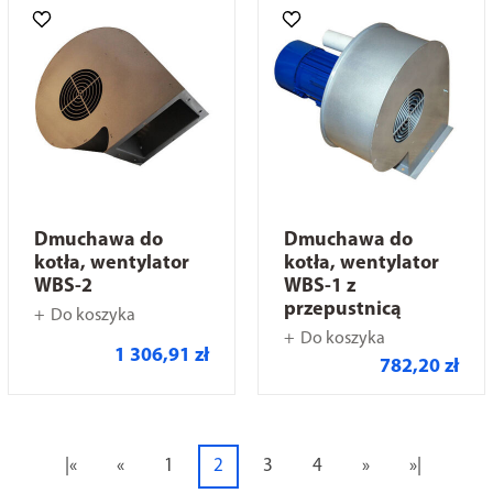
Dmuchawa do
Dmuchawa do
kotła, wentylator
kotła, wentylator
WBS-2
WBS-1 z
przepustnicą
Do koszyka
Do koszyka
1 306,91 zł
782,20 zł
|«
«
1
2
3
4
»
»|