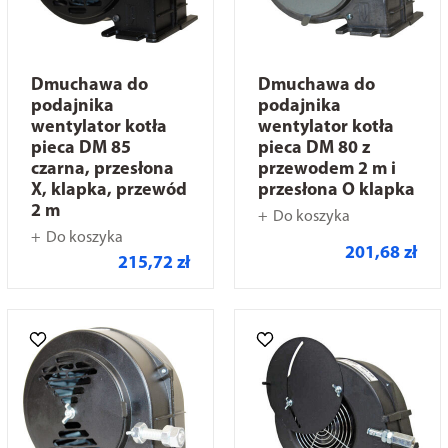
Dmuchawa do
Dmuchawa do
podajnika
podajnika
wentylator kotła
wentylator kotła
pieca DM 85
pieca DM 80 z
czarna, przesłona
przewodem 2 m i
X, klapka, przewód
przesłona O klapka
2 m
Do koszyka
Do koszyka
201,68 zł
215,72 zł