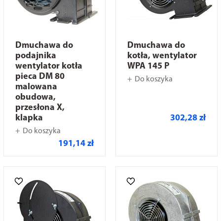
Dmuchawa do
Dmuchawa do
podajnika
kotła, wentylator
wentylator kotła
WPA 145 P
pieca DM 80
Do koszyka
malowana
obudowa,
przesłona X,
302,28 zł
klapka
Do koszyka
191,14 zł