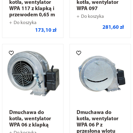
kotła, wentylator
kotła, wentylator
WPA 117 z klapką i
WPA 097
przewodem 0,65 m
Do koszyka
Do koszyka
281,60 zł
173,10 zł
Dmuchawa do
Dmuchawa do
kotła, wentylator
kotła, wentylator
WPA 06 z klapką
WPA 06 P z
przesłoną wlotu