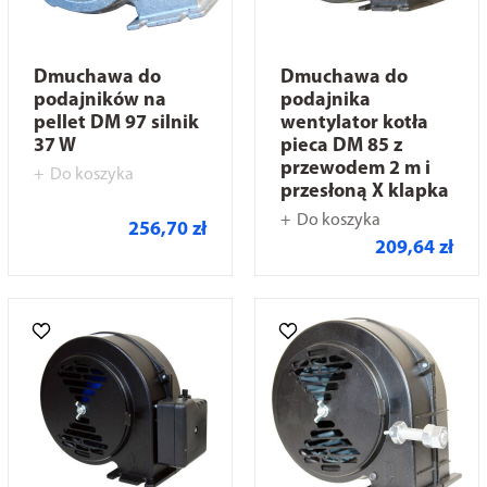
Dmuchawa do
Dmuchawa do
podajników na
podajnika
pellet DM 97 silnik
wentylator kotła
37 W
pieca DM 85 z
przewodem 2 m i
Do koszyka
przesłoną X klapka
Do koszyka
256,70 zł
209,64 zł