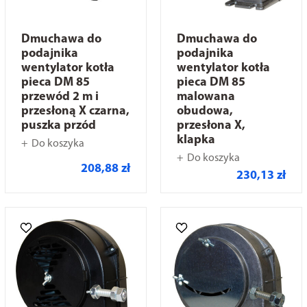
Dmuchawa do
Dmuchawa do
podajnika
podajnika
wentylator kotła
wentylator kotła
pieca DM 85
pieca DM 85
przewód 2 m i
malowana
przesłoną X czarna,
obudowa,
puszka przód
przesłona X,
klapka
Do koszyka
Do koszyka
208,88 zł
230,13 zł