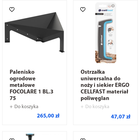
Palenisko
Ostrzałka
ogrodowe
uniwersalna do
metalowe
noży i siekier ERGO
FOCOLARE 1 BL.3
CELLFAST materiał
75
poliwęglan
Do koszyka
Do koszyka
265,00 zł
47,07 zł