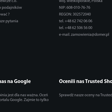
zewcze c.o.
woj. wielkopolskie, Polska
do podajników
NIP: 608-010-76-76
ować ?
REGON: 302572040
sze pytania
tel. +48 62 742 06 06
tel. +48 62 506 56 00
e-mail. zamowienia@domer.pl
nas na Google
Ocenili nas Trusted Sh
inia jest dla nas ważna. Oceń
Sprawdź nasze oceny na Truste
ortalu Google. Zajmie to tylko