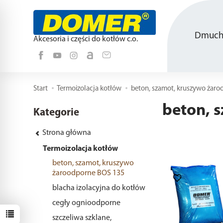
Dmucha
Akcesoria i części do kotłów c.o.
Start
Termoizolacja kotłów
beton, szamot, kruszywo żar
beton, 
Kategorie
Strona główna
Termoizolacja kotłów
beton, szamot, kruszywo
żaroodporne BOS 135
blacha izolacyjna do kotłów
cegły ognioodporne
szczeliwa szklane,