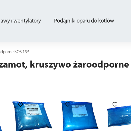
wy i wentylatory
Podajniki opału do kotłów
oodporne BOS 135
szamot, kruszywo żaroodporne