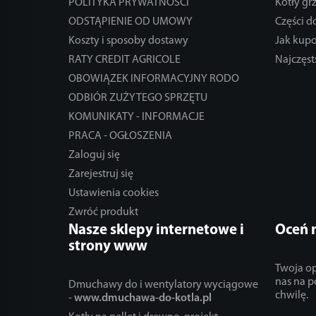
POLITYKA PRYWATNOŚCI
Kotły gr
ODSTĄPIENIE OD UMOWY
Części 
Koszty i sposoby dostawy
Jak kup
RATY CREDIT AGRICOLE
Najczęst
OBOWIĄZEK INFORMACYJNY RODO
ODBIÓR ZUŻYTEGO SPRZĘTU
KOMUNIKATY - INFORMACJE
PRACA - OGŁOSZENIA
Zaloguj się
Zarejestruj się
Ustawienia cookies
Zwróć produkt
Nasze sklepy internetowe i
Oceń 
strony www
Twoja op
nas na p
Dmuchawy do i wentylatory wyciągowe
chwilę.
-
www.dmuchawa-do-kotla.pl