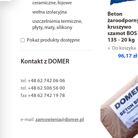
ceramiczne, łojowe
wełna izolacyjna
Beton
żaroodporn
uszczelnienia termiczne,
kruszywo
płyty, maty, silikony
szamot BOS
135 - 20 kg
Pokaż produkty dostępne
Do koszyka
96,17 zł
Kontakt z DOMER
tel.
+48 62 742 06 06
tel.
+48 62 506 56 00
fax
+48 62 742 19 78
e-mail.
zamowienia@domer.pl