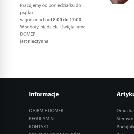
Pracujemy od poniedziałku do
piątku
w godzinach
od 8:00 do 17:00
W soboty, niedziele i święta firma
DOMER
jest
nieczynna
Informacje
Artyk
O FIRMIE DOMER
Dmucha
REGULAMIN
Sterowni
KONTAKT
Podajnik