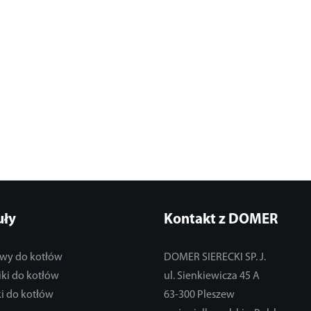
uły
Kontakt z DOMER
wy do kotłów
DOMER SIERECKI SP. J.
ki do kotłów
ul. Sienkiewicza 45 A
i do kotłów
63-300 Pleszew