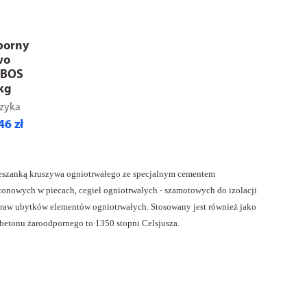
porny
wo
 BOS
 kg
zyka
46 zł
eszanką kruszywa ogniotrwałego ze specjalnym cementem
nowych w piecach, cegieł ogniotrwałych - szamotowych do izolacji
praw ubytków elementów ogniotrwałych. Stosowany jest również jako
betonu żaroodpornego to 1350 stopni Celsjusza.