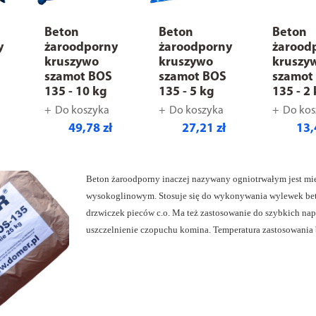
Beton
Beton
Beton
y
żaroodporny
żaroodporny
żarood
kruszywo
kruszywo
kruszy
szamot BOS
szamot BOS
szamot
135 - 10 kg
135 - 5 kg
135 - 2
Do koszyka
Do koszyka
Do kos
49,78 zł
27,21 zł
13,
Beton żaroodporny inaczej nazywany ogniotrwałym jest mi
wysokoglinowym. Stosuje się do wykonywania wylewek beto
drzwiczek pieców c.o. Ma też zastosowanie do szybkich na
uszczelnienie czopuchu komina. Temperatura zastosowania 