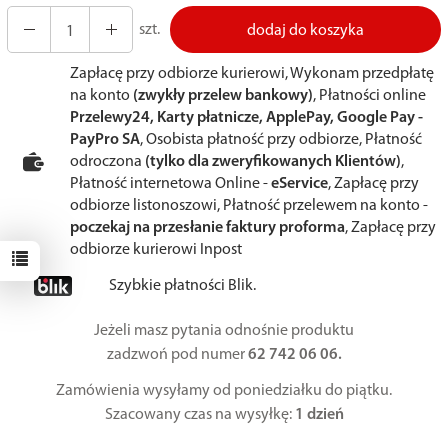
szt.
dodaj do koszyka
Zapłacę przy odbiorze kurierowi, Wykonam przedpłatę
na konto
(zwykły przelew bankowy)
, Płatności online
Przelewy24, Karty płatnicze, ApplePay, Google Pay -
PayPro SA
, Osobista płatność przy odbiorze, Płatność
odroczona
(tylko dla zweryfikowanych Klientów)
,
Płatność internetowa Online -
eService
, Zapłacę przy
odbiorze listonoszowi, Płatność przelewem na konto -
poczekaj na przesłanie faktury proforma
, Zapłacę przy
odbiorze kurierowi Inpost
Szybkie płatności Blik.
Jeżeli masz pytania odnośnie produktu
zadzwoń pod numer
62 742 06 06.
Zamówienia wysyłamy od poniedziałku do piątku.
Szacowany czas na wysyłkę:
1 dzień