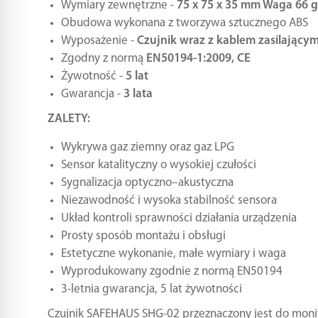
Wymiary zewnętrzne -
75 x 75 x 35 mm Waga 66 
Obudowa wykonana z tworzywa sztucznego ABS
Wyposażenie -
Czujnik wraz z kablem zasilającym
Zgodny z normą
EN50194-1:2009, CE
Żywotność -
5 lat
Gwarancja -
3 lata
ZALETY:
Wykrywa gaz ziemny oraz gaz LPG
Sensor katalityczny o wysokiej czułości
Sygnalizacja optyczno–akustyczna
Niezawodność i wysoka stabilność sensora
Układ kontroli sprawności działania urządzenia
Prosty sposób montażu i obsługi
Estetyczne wykonanie, małe wymiary i waga
Wyprodukowany zgodnie z normą EN50194
3-letnia gwarancja, 5 lat żywotności
Czujnik SAFEHAUS SHG-02 przeznaczony jest do mo