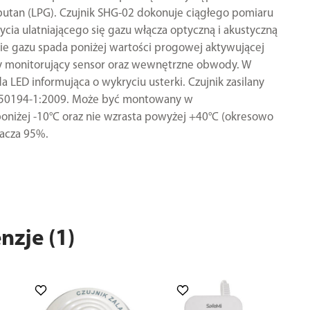
utan (LPG). Czujnik SHG-02 dokonuje ciągłego pomiaru
cia ulatniającego się gazu włącza optyczną i akustyczną
nie gazu spada poniżej wartości progowej aktywującej
ny monitorujący sensor oraz wewnętrzne obwody. W
a LED informująca o wykryciu usterki. Czujnik zasilany
EN50194-1:2009. Może być montowany w
oniżej -10°C oraz nie wzrasta powyżej +40°C (okresowo
racza 95%.
nzje (1)