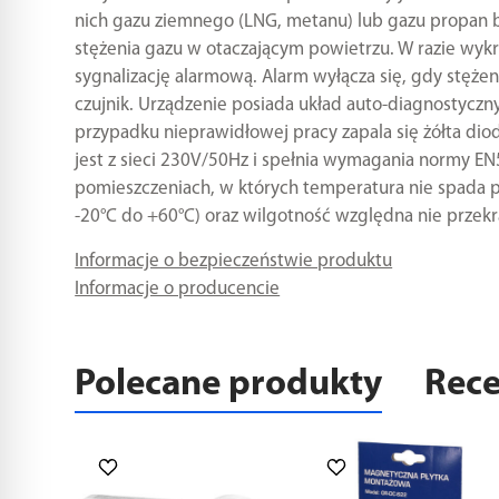
nich gazu ziemnego (LNG, metanu) lub gazu propan b
stężenia gazu w otaczającym powietrzu. W razie wykry
sygnalizację alarmową. Alarm wyłącza się, gdy stęże
czujnik. Urządzenie posiada układ auto-diagnostycz
przypadku nieprawidłowej pracy zapala się żółta diod
jest z sieci 230V/50Hz i spełnia wymagania normy 
pomieszczeniach, w których temperatura nie spada p
-20°C do +60°C) oraz wilgotność względna nie przek
Informacje o bezpieczeństwie produktu
Informacje o producencie
Polecane produkty
Rece