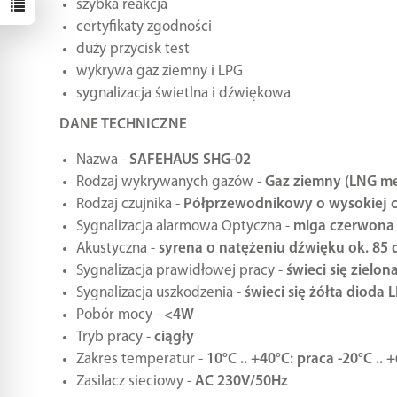
szybka reakcja
certyfikaty zgodności
duży przycisk test
wykrywa gaz ziemny i LPG
sygnalizacja świetlna i dźwiękowa
DANE TECHNICZNE
Nazwa -
SAFEHAUS SHG-02
Rodzaj wykrywanych gazów -
Gaz ziemny (LNG me
Rodzaj czujnika -
Półprzewodnikowy o wysokiej c
Sygnalizacja alarmowa Optyczna -
miga czerwona
Akustyczna -
syrena o natężeniu dźwięku ok. 85 
Sygnalizacja prawidłowej pracy -
świeci się zielo
Sygnalizacja uszkodzenia -
świeci się żółta dioda 
Pobór mocy -
<4W
Tryb pracy -
ciągły
Zakres temperatur -
10°C .. +40°C: praca -20°C .. 
Zasilacz sieciowy -
AC 230V/50Hz