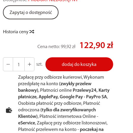
Dostępność:
PRODUKT NIEDOSTĘPNY
Zapytaj o dostępność
Historia ceny
122,90 zł
Cena netto:
99,92 zł
szt.
dodaj do koszyka
Zapłacę przy odbiorze kurierowi, Wykonam
przedpłatę na konto
(zwykły przelew
bankowy)
, Płatności online
Przelewy24, Karty
płatnicze, ApplePay, Google Pay - PayPro SA
,
Osobista płatność przy odbiorze, Płatność
odroczona
(tylko dla zweryfikowanych
Klientów)
, Płatność internetowa Online -
eService
, Zapłacę przy odbiorze listonoszowi,
Płatność przelewem na konto -
poczekaj na