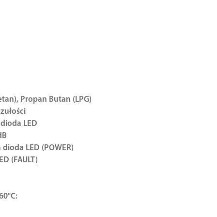
tan), Propan Butan (LPG)
zułości
 dioda LED
dB
na dioda LED (POWER)
LED (FAULT)
+60°C: