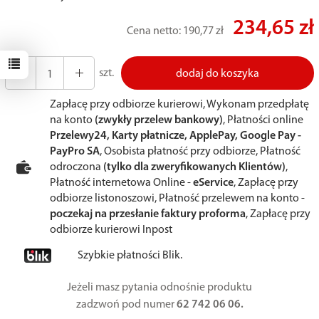
234,65 zł
Cena netto:
190,77 zł
szt.
dodaj do koszyka
Zapłacę przy odbiorze kurierowi, Wykonam przedpłatę
na konto
(zwykły przelew bankowy)
, Płatności online
Przelewy24, Karty płatnicze, ApplePay, Google Pay -
PayPro SA
, Osobista płatność przy odbiorze, Płatność
odroczona
(tylko dla zweryfikowanych Klientów)
,
Płatność internetowa Online -
eService
, Zapłacę przy
odbiorze listonoszowi, Płatność przelewem na konto -
poczekaj na przesłanie faktury proforma
, Zapłacę przy
odbiorze kurierowi Inpost
Szybkie płatności Blik.
Jeżeli masz pytania odnośnie produktu
zadzwoń pod numer
62 742 06 06.