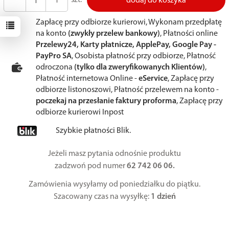
dodaj do koszyka
Zapłacę przy odbiorze kurierowi, Wykonam przedpłatę
na konto
(zwykły przelew bankowy)
, Płatności online
Przelewy24, Karty płatnicze, ApplePay, Google Pay -
PayPro SA
, Osobista płatność przy odbiorze, Płatność
odroczona
(tylko dla zweryfikowanych Klientów)
,
Płatność internetowa Online -
eService
, Zapłacę przy
odbiorze listonoszowi, Płatność przelewem na konto -
poczekaj na przesłanie faktury proforma
, Zapłacę przy
odbiorze kurierowi Inpost
Szybkie płatności Blik.
Jeżeli masz pytania odnośnie produktu
zadzwoń pod numer
62 742 06 06.
Zamówienia wysyłamy od poniedziałku do piątku.
Szacowany czas na wysyłkę:
1 dzień