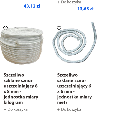
Do koszyka
43,12 zł
13,63 zł
Szczeliwo
Szczeliwo
szklane sznur
szklane sznur
uszczelniający 8
uszczelniający 6
x 8 mm -
x 6 mm -
jednostka miary
jednostka miary
kilogram
metr
Do koszyka
Do koszyka