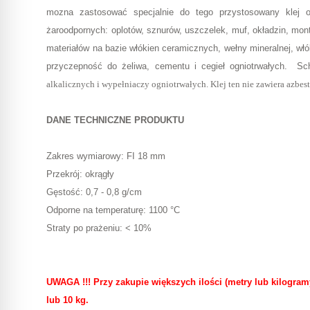
mozna zastosować specjalnie do tego przystosowany klej 
żaroodpornych: oplotów, sznurów, uszczelek, muf, okładzin, mon
materiałów na bazie włókien ceramicznych, wełny mineralnej, wł
przyczepność do żeliwa, cementu i cegieł ogniotrwałych. S
alkalicznych i wypełniaczy ogniotrwałych. Klej ten nie zawiera azbest
DANE TECHNICZNE PRODUKTU
Zakres wymiarowy: FI 18 mm
Przekrój: okrągły
Gęstość: 0,7 - 0,8 g/cm
Odporne na temperaturę: 1100 °C
Straty po prażeniu: < 10%
UWAGA !!! Przy zakupie większych ilości (metry lub kilogram
lub 10 kg.