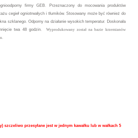
ognioodporny firmy GEB. Przeznaczony do mocowania produktów
tażu cegieł ogniotrwałych i tłumików. Stosowany może być również do
ókna szklanego. Odporny na działanie wysokich temperatur. Doskonała
chnięcie twa 48 godzin.
Wyprodukowany został na bazie krzemianów
u.
y) szczeliwo przesyłane jest w jednym kawałku lub w wałkach 5