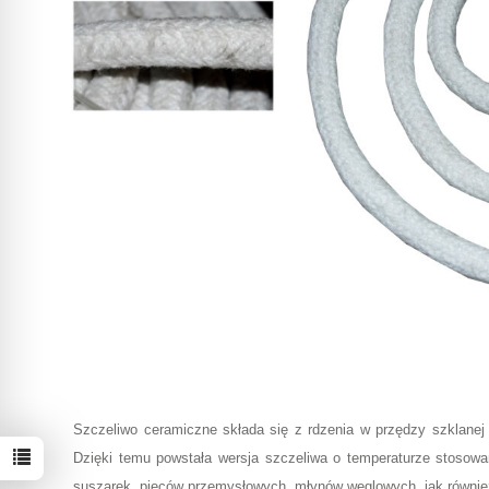
Szczeliwo ceramiczne składa się z rdzenia w przędzy szklanej
Dzięki temu powstała wersja szczeliwa o temperaturze stosowa
suszarek, pieców przemysłowych, młynów węglowych, jak również