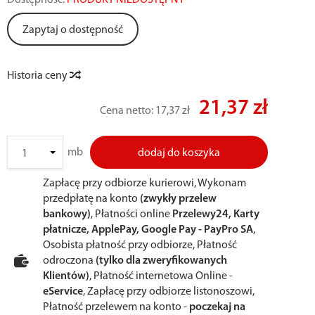
Dostępność:
PRODUKT NIEDOSTĘPNY
Zapytaj o dostępność
Historia ceny
21,37 zł
Cena netto:
17,37 zł
mb
dodaj do koszyka
Zapłacę przy odbiorze kurierowi, Wykonam
przedpłatę na konto
(zwykły przelew
bankowy)
, Płatności online
Przelewy24, Karty
płatnicze, ApplePay, Google Pay - PayPro SA
,
Osobista płatność przy odbiorze, Płatność
odroczona
(tylko dla zweryfikowanych
Klientów)
, Płatność internetowa Online -
eService
, Zapłacę przy odbiorze listonoszowi,
Płatność przelewem na konto -
poczekaj na