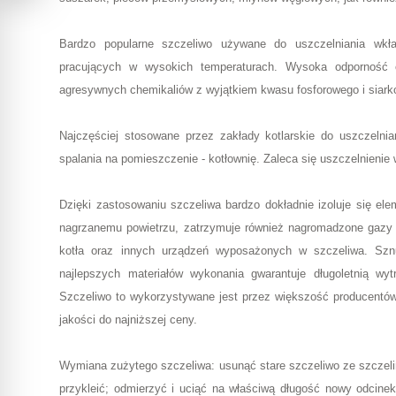
Bardzo popularne szczeliwo używane do uszczelniania wkł
pracujących w wysokich temperaturach. Wysoka odporność 
agresywnych chemikaliów z wyjątkiem kwasu fosforowego i siarkow
Najczęściej stosowane przez zakłady kotlarskie do uszczeln
spalania na pomieszczenie - kotłownię. Zaleca się uszczelnienie
Dzięki zastosowaniu szczeliwa bardzo dokładnie izoluje się el
nagrzanemu powietrzu, zatrzymuje również nagromadzone gazy
kotła oraz innych urządzeń wyposażonych w szczeliwa. Sznur
najlepszych materiałów wykonania gwarantuje długoletnią wy
Szczeliwo to wykorzystywane jest przez większość producentów
jakości do najniższej ceny.
Wymiana zużytego szczeliwa: usunąć stare szczeliwo ze szczelin
przykleić; odmierzyć i uciąć na właściwą długość nowy odcin