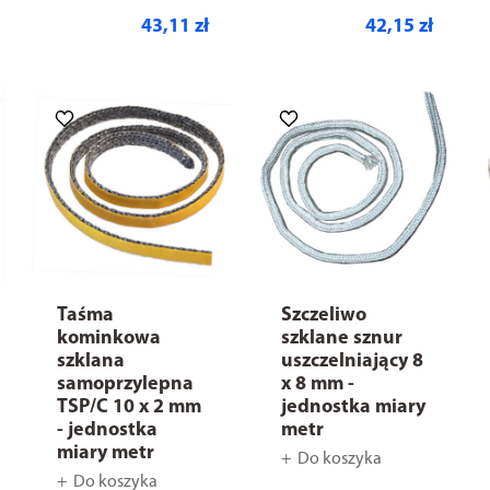
43,11 zł
42,15 zł
Taśma
Szczeliwo
kominkowa
szklane sznur
szklana
uszczelniający 8
samoprzylepna
x 8 mm -
TSP/C 10 x 2 mm
jednostka miary
- jednostka
metr
miary metr
Do koszyka
Do koszyka