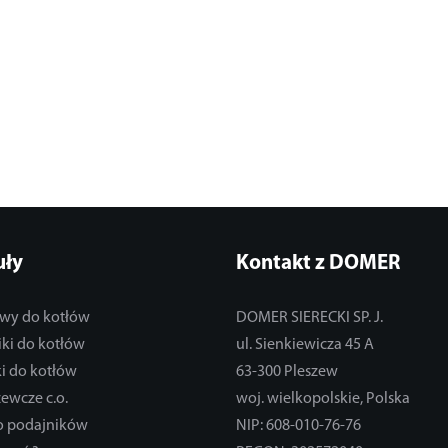
uły
Kontakt z DOMER
wy do kotłów
DOMER SIERECKI SP. J.
ki do kotłów
ul. Sienkiewicza 45 A
i do kotłów
63-300 Pleszew
zewcze c.o.
woj. wielkopolskie, Polska
do podajników
NIP: 608-010-76-76