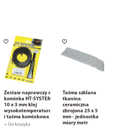
Zestaw naprawczy do
Taśma szklana
kominka HT-SYSTEM
tkanina
10 x 3 mm klej
ceramiczna
wysokotemperaturowy
zbrojona 25 x 5
i taśma kominkowa
mm - jednostka
miary metr
Do koszyka