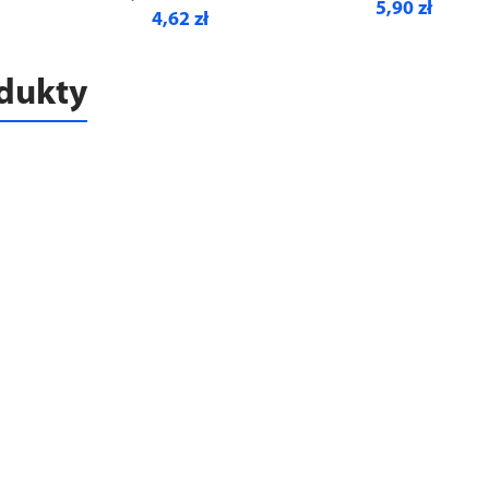
5,90 zł
4,62 zł
odukty