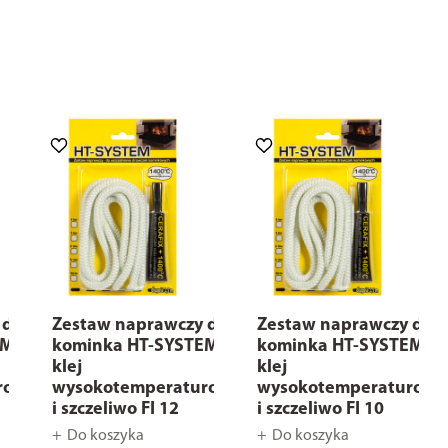
 do
Zestaw naprawczy do
Zestaw naprawczy do
EM
kominka HT-SYSTEM
kominka HT-SYSTEM
klej
klej
rowy
wysokotemperaturowy
wysokotemperaturowy
i szczeliwo FI 12
i szczeliwo FI 10
Do koszyka
Do koszyka