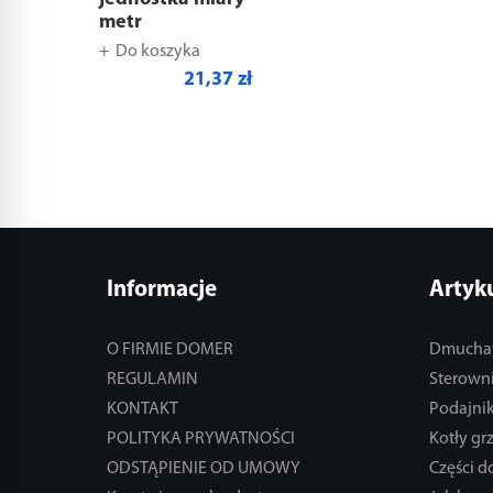
metr
Do koszyka
21,37 zł
Informacje
Artyk
O FIRMIE DOMER
Dmucha
REGULAMIN
Sterowni
KONTAKT
Podajnik
POLITYKA PRYWATNOŚCI
Kotły gr
ODSTĄPIENIE OD UMOWY
Części 