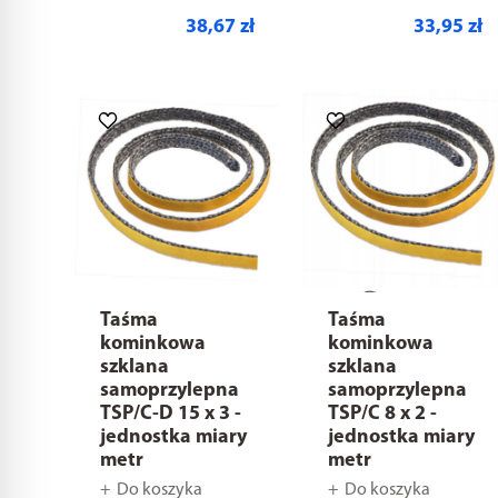
38,67 zł
33,95 zł
Taśma
Taśma
kominkowa
kominkowa
szklana
szklana
samoprzylepna
samoprzylepna
TSP/C-D 15 x 3 -
TSP/C 8 x 2 -
jednostka miary
jednostka miary
metr
metr
Do koszyka
Do koszyka