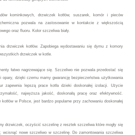
adów kominkowych, drzwiczek kotłów, suszarek, komór i pieców
chemiczna pozwala na zastosowanie w kontakcie z większością
ego oraz fluoru. Kolor szczeliwa biały.
iania drzwiczek kotłów. Zapobiega wydostawaniu się dymu z komory
 wszystkich drzwiczek w kotle.
ementy łatwo nagrzewające się. Szczeliwo nie pozwala przedostać się
 i opary, dzięki czemu mamy gwarancję bezpieczeństwa użytkowania
 zapewnia lepszą prace kotła dzieki doskonałej izolacji. Użycie
trzymałość, najwyższa jakość, doskonałą pracę oraz efektywność.
 kotłów w Polsce, jest bardzo popularne przy zachowaniu doskonałej
y drzwiczek, oczyścić szczelinę z resztek szczeliwa które mogły się
ek; wcisnąć nowe szczeliwo w szczelinę. Do zamontowania szczeliwa