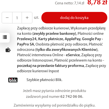
8,78 zł
Cena netto:
7,14 zł
szt.
dodaj do koszyka
Zapłacę przy odbiorze kurierowi, Wykonam przedpłatę
na konto
(zwykły przelew bankowy)
, Płatności online
Przelewy24, Karty płatnicze, ApplePay, Google Pay -
PayPro SA
, Osobista płatność przy odbiorze, Płatność
odroczona
(tylko dla zweryfikowanych Klientów)
,
Płatność internetowa Online -
eService
, Zapłacę przy
odbiorze listonoszowi, Płatność przelewem na konto -
poczekaj na przesłanie faktury proforma
, Zapłacę przy
odbiorze kurierowi Inpost
Szybkie płatności Blik.
Jeżeli masz pytania odnośnie produktu
zadzwoń pod numer
62 742 06 06.
Zamówienia wysyłamy od poniedziałku do piątku.