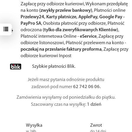
Zapłacę przy odbiorze kurierowi, Wykonam przedpłatę
na konto
(zwykły przelew bankowy)
, Płatności online
Przelewy24, Karty płatnicze, ApplePay, Google Pay -
PayPro SA
, Osobista płatność przy odbiorze, Płatność
odroczona
(tylko dla zweryfikowanych Klientów)
,
Płatność internetowa Online -
eService
, Zapłacę przy
odbiorze listonoszowi, Płatność przelewem na konto -
poczekaj na przesłanie faktury proforma
, Zapłacę przy
odbiorze kurierowi Inpost
Szybkie płatności Blik.
Jeżeli masz pytania odnośnie produktu
zadzwoń pod numer
62 742 06 06.
Zamówienia wysyłamy od poniedziałku do piątku.
Szacowany czas na wysyłkę:
1 dzień
Wysyłka
Zwrot
w 24h
do 14 dni