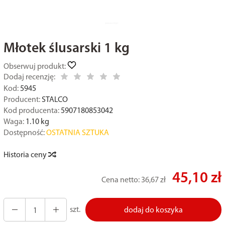
Młotek ślusarski 1 kg
Obserwuj produkt:
Dodaj recenzję:
Kod:
5945
Producent:
STALCO
Kod producenta:
5907180853042
Waga:
1.10
kg
Dostępność:
OSTATNIA SZTUKA
Historia ceny
45,10 zł
Cena netto:
36,67 zł
szt.
dodaj do koszyka