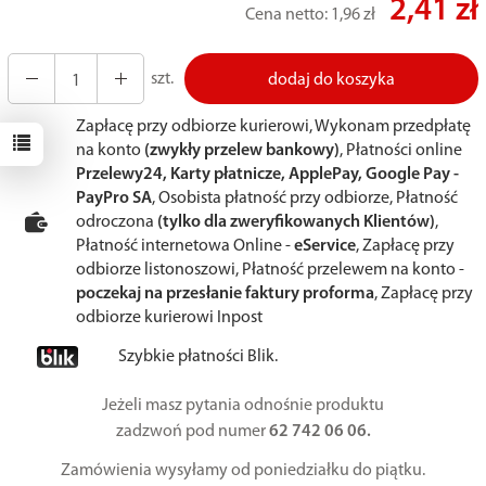
2,41 zł
Cena netto:
1,96 zł
szt.
dodaj do koszyka
Zapłacę przy odbiorze kurierowi, Wykonam przedpłatę
na konto
(zwykły przelew bankowy)
, Płatności online
Przelewy24, Karty płatnicze, ApplePay, Google Pay -
PayPro SA
, Osobista płatność przy odbiorze, Płatność
odroczona
(tylko dla zweryfikowanych Klientów)
,
Płatność internetowa Online -
eService
, Zapłacę przy
odbiorze listonoszowi, Płatność przelewem na konto -
poczekaj na przesłanie faktury proforma
, Zapłacę przy
odbiorze kurierowi Inpost
Szybkie płatności Blik.
Jeżeli masz pytania odnośnie produktu
zadzwoń pod numer
62 742 06 06.
Zamówienia wysyłamy od poniedziałku do piątku.