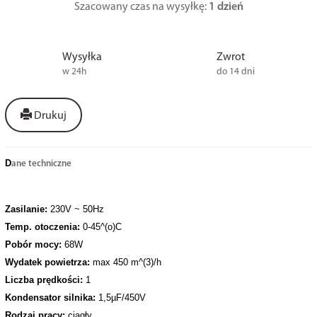
Szacowany czas na wysyłkę:
1 dzień
Wysyłka
Zwrot
w 24h
do 14 dni
Drukuj
D
ane techniczne
Zasilanie:
230V ~ 50Hz
Temp. otoczenia:
0-45^(o)C
Pobór mocy:
68W
Wydatek powietrza:
max 450 m^(3)/h
Liczba prędkości:
1
Kondensator silnika:
1,5
µF/450V
Rodzaj pracy:
ciągły