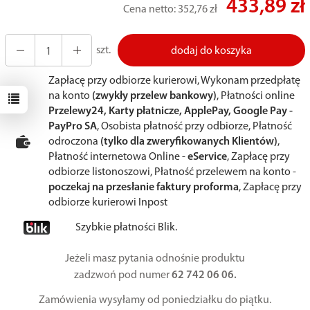
433,89 zł
Cena netto:
352,76 zł
szt.
dodaj do koszyka
Zapłacę przy odbiorze kurierowi, Wykonam przedpłatę
na konto
(zwykły przelew bankowy)
, Płatności online
Przelewy24, Karty płatnicze, ApplePay, Google Pay -
PayPro SA
, Osobista płatność przy odbiorze, Płatność
odroczona
(tylko dla zweryfikowanych Klientów)
,
Płatność internetowa Online -
eService
, Zapłacę przy
odbiorze listonoszowi, Płatność przelewem na konto -
poczekaj na przesłanie faktury proforma
, Zapłacę przy
odbiorze kurierowi Inpost
Szybkie płatności Blik.
Jeżeli masz pytania odnośnie produktu
zadzwoń pod numer
62 742 06 06.
Zamówienia wysyłamy od poniedziałku do piątku.