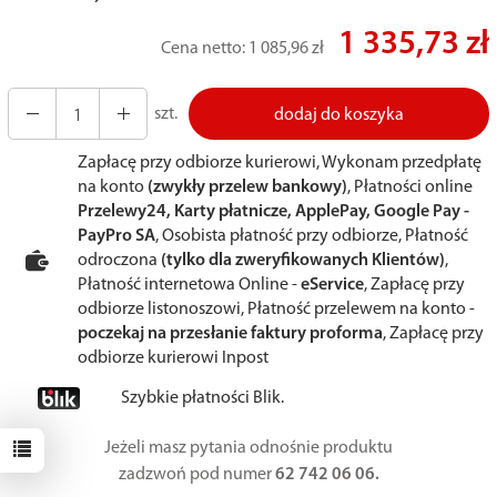
1 335,73 zł
Cena netto:
1 085,96 zł
szt.
dodaj do koszyka
Zapłacę przy odbiorze kurierowi, Wykonam przedpłatę
na konto
(zwykły przelew bankowy)
, Płatności online
Przelewy24, Karty płatnicze, ApplePay, Google Pay -
PayPro SA
, Osobista płatność przy odbiorze, Płatność
odroczona
(tylko dla zweryfikowanych Klientów)
,
Płatność internetowa Online -
eService
, Zapłacę przy
odbiorze listonoszowi, Płatność przelewem na konto -
poczekaj na przesłanie faktury proforma
, Zapłacę przy
odbiorze kurierowi Inpost
Szybkie płatności Blik.
Jeżeli masz pytania odnośnie produktu
zadzwoń pod numer
62 742 06 06.