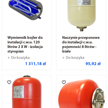
Wymiennik bojler do
Naczynie przeponowe
instalacji c.w.u. 120
do instalacji c.w.u.
litrów 2 X W - izolacja
pojemność 8 litrów -
styropian
białe
Do koszyka
Do koszyka
1 311,18 zł
95,92 zł