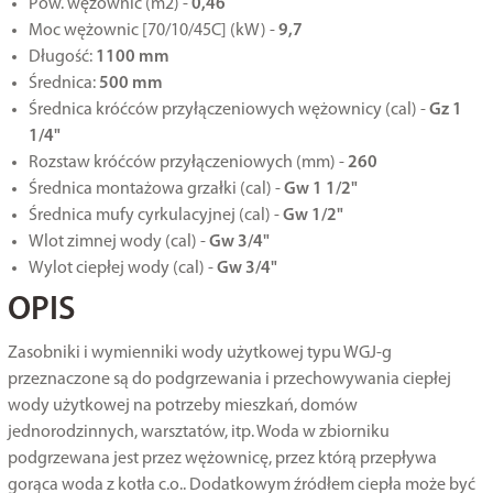
Pow. wężownic (m2) -
0,46
Moc wężownic [70/10/45C] (kW) -
9,7
Długość:
1100 mm
Średnica:
500 mm
Średnica króćców przyłączeniowych wężownicy (cal) -
Gz 1
1/4"
Rozstaw króćców przyłączeniowych (mm) -
260
Średnica montażowa grzałki (cal) -
Gw
1 1/2"
Średnica mufy cyrkulacyjnej (cal) -
Gw 1/2"
Wlot zimnej wody (cal) -
Gw 3/4"
Wylot ciepłej wody (cal) -
Gw 3/4"
OPIS
Zasobniki i wymienniki wody użytkowej typu WGJ-g
przeznaczone są do podgrzewania i przechowywania ciepłej
wody użytkowej na potrzeby mieszkań, domów
jednorodzinnych, warsztatów, itp. Woda w zbiorniku
podgrzewana jest przez wężownicę, przez którą przepływa
gorąca woda z kotła c.o.. Dodatkowym źródłem ciepła może być