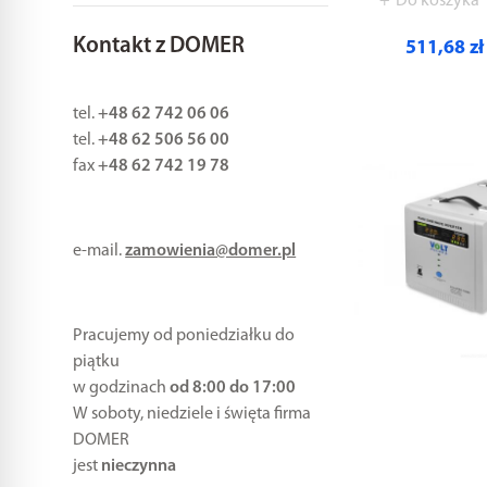
Do koszyka
Kontakt z DOMER
511,68 zł
tel.
+48 62 742 06 06
tel.
+48 62 506 56 00
fax
+48 62 742 19 78
e-mail.
zamowienia@domer.pl
Pracujemy od poniedziałku do
piątku
w godzinach
od 8:00 do 17:00
W soboty, niedziele i święta firma
DOMER
jest
nieczynna