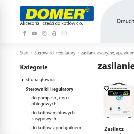
Dmucha
Akcesoria i części do kotłów c.o.
Start
Sterowniki i regulatory
zasilanie awaryjne, ups, aku
zasilani
Kategorie
Strona główna
Sterowniki i regulatory
do pomp c.o., c.w.u.,
obiegowych
do kotłów miałowych
zasypowych
do kotłów z podajnikiem
Zasilacz