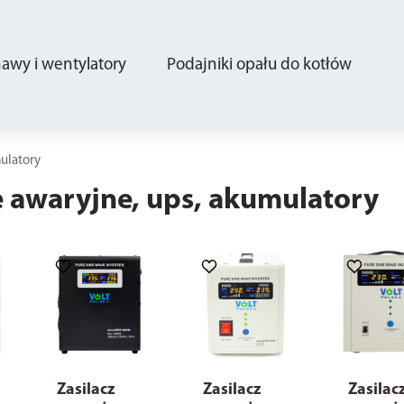
wy i wentylatory
Podajniki opału do kotłów
mulatory
e awaryjne, ups, akumulatory
Zasilacz
Zasilacz
Zasilac