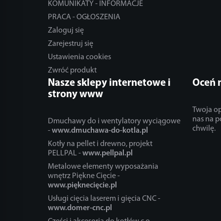
KOMUNIKATY - INFORMACJE
PRACA - OGŁOSZENIA
Zaloguj się
Zarejestruj się
Ustawienia cookies
Zwróć produkt
Nasze sklepy internetowe i
Oceń 
strony www
Twoja op
nas na p
Dmuchawy do i wentylatory wyciągowe
chwilę.
-
www.dmuchawa-do-kotla.pl
Kotły na pellet i drewno, projekt
PELLPAL -
www.pellpal.pl
Metalowe elementy wyposażania
wnętrz Piękne Cięcie -
www.pięknecięcie.pl
Usługi cięcia laserem i gięcia CNC -
www.domer-cnc.pl