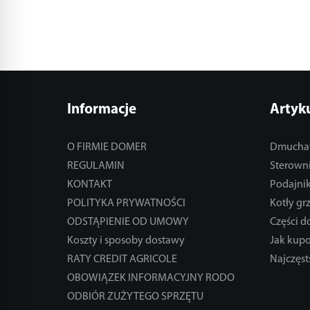
Informacje
Artyk
O FIRMIE DOMER
Dmucha
REGULAMIN
Sterowni
KONTAKT
Podajnik
POLITYKA PRYWATNOŚCI
Kotły gr
ODSTĄPIENIE OD UMOWY
Części 
Koszty i sposoby dostawy
Jak kup
RATY CREDIT AGRICOLE
Najczęst
OBOWIĄZEK INFORMACYJNY RODO
ODBIÓR ZUŻYTEGO SPRZĘTU