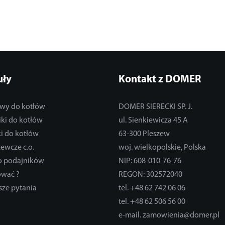
uły
Kontakt z DOMER
wy do kotłów
DOMER SIERECKI SP. J.
ki do kotłów
ul. Sienkiewicza 45 A
i do kotłów
63-300 Pleszew
zewcze c.o.
woj. wielkopolskie, Polska
do podajników
NIP: 608-010-76-76
ować ?
REGON: 302572040
sze pytania
tel. +48 62 742 06 06
tel. +48 62 506 56 00
e-mail. zamowienia@domer.pl