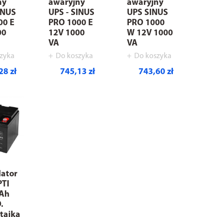
ny
awaryjny
awaryjny
INUS
UPS - SINUS
UPS SINUS
00 E
PRO 1000 E
PRO 1000
00
12V 1000
W 12V 1000
VA
VA
zyka
Do koszyka
Do koszyka
28 zł
745,13 zł
743,60 zł
ator
TI
 Ah
.
taika