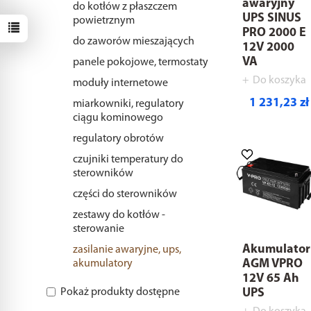
awaryjny
do kotłów z płaszczem
UPS SINUS
powietrznym
PRO 2000 E
do zaworów mieszających
12V 2000
VA
panele pokojowe, termostaty
Do koszyka
moduły internetowe
1 231,23 zł
miarkowniki, regulatory
ciągu kominowego
regulatory obrotów
czujniki temperatury do
sterowników
części do sterowników
zestawy do kotłów -
sterowanie
Akumulator
zasilanie awaryjne, ups,
AGM VPRO
akumulatory
12V 65 Ah
UPS
Pokaż produkty dostępne