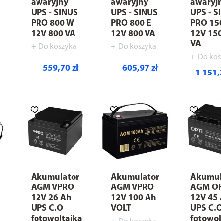
awaryjny
awaryjny
awaryj
UPS - SINUS
UPS - SINUS
UPS - S
PRO 800 W
PRO 800 E
PRO 15
12V 800 VA
12V 800 VA
12V 15
VA
Do koszyka
Do koszyka
Do kos
559,70 zł
605,97 zł
1 151,
Akumulator
Akumulator
Akumul
AGM VPRO
AGM VPRO
AGM OP
12V 26 Ah
12V 100 Ah
12V 45
UPS C.O
VOLT
UPS C.O
fotowoltaika
fotowol