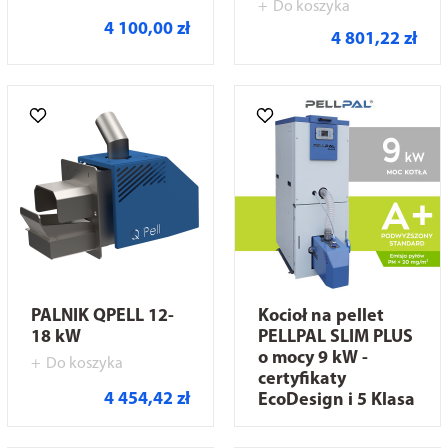
Do koszyka
4 100,00 zł
4 801,22 zł
PALNIK QPELL 12-
Kocioł na pellet
18 kW
PELLPAL SLIM PLUS
o mocy 9 kW -
Do koszyka
certyfikaty
4 454,42 zł
EcoDesign i 5 Klasa