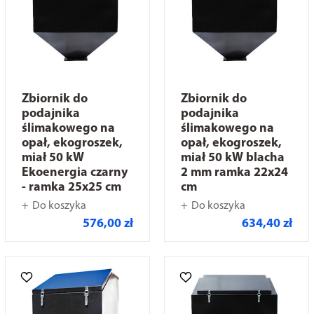
Zbiornik do
Zbiornik do
podajnika
podajnika
ślimakowego na
ślimakowego na
opał, ekogroszek,
opał, ekogroszek,
miał 50 kW
miał 50 kW blacha
Ekoenergia czarny
2 mm ramka 22x24
- ramka 25x25 cm
cm
Do koszyka
Do koszyka
576,00 zł
634,40 zł