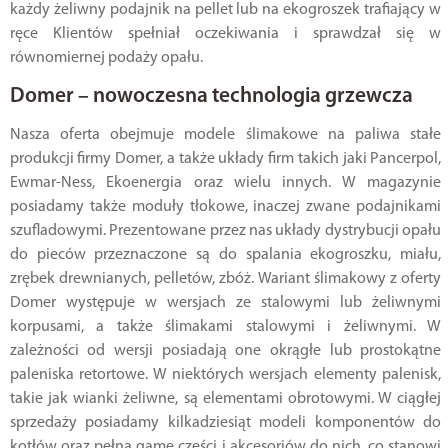
każdy żeliwny podajnik na pellet lub na ekogroszek trafiający w
ręce Klientów spełniał oczekiwania i sprawdzał się w
równomiernej podaży opału.
Domer – nowoczesna technologia grzewcza
Nasza oferta obejmuje modele ślimakowe na paliwa stałe
produkcji firmy Domer, a także układy firm takich jaki Pancerpol,
Ewmar-Ness, Ekoenergia oraz wielu innych. W magazynie
posiadamy także moduły tłokowe, inaczej zwane podajnikami
szufladowymi. Prezentowane przez nas układy dystrybucji opału
do pieców przeznaczone są do spalania ekogroszku, miału,
zrębek drewnianych, pelletów, zbóż. Wariant ślimakowy z oferty
Domer występuje w wersjach ze stalowymi lub żeliwnymi
korpusami, a także ślimakami stalowymi i żeliwnymi. W
zależności od wersji posiadają one okrągłe lub prostokątne
paleniska retortowe. W niektórych wersjach elementy palenisk,
takie jak wianki żeliwne, są elementami obrotowymi. W ciągłej
sprzedaży posiadamy kilkadziesiąt modeli komponentów do
kotłów oraz pełną gamę części i akcesoriów do nich, co stanowi