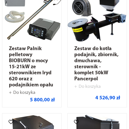
Zestaw Palnik
Zestaw do kotła
pelletowy
podajnik, zbiornik,
BIOBURN o mocy
dmuchawa,
15-21kW ze
sterownik -
sterownikiem Iryd
komplet 50kW
620 oraz z
Pancerpol
podajnikiem opału
Do koszyka
Do koszyka
4 526,90 zł
5 800,00 zł