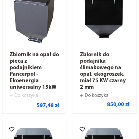
Zbiornik na opał do
Zbiornik do
pieca z
podajnika
podajnikiem
ślimakowego na
Pancerpol -
opał, ekogroszek,
Ekoenergia
miał 75 KW czarny
uniwersalny 15kW
2 mm
Do koszyka
Do koszyka
850,00 zł
597,48 zł