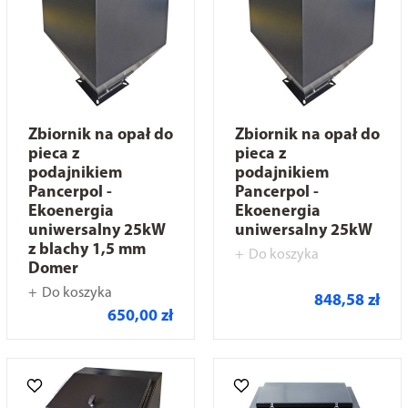
Zbiornik na opał do
Zbiornik na opał do
pieca z
pieca z
podajnikiem
podajnikiem
Pancerpol -
Pancerpol -
Ekoenergia
Ekoenergia
uniwersalny 25kW
uniwersalny 25kW
z blachy 1,5 mm
Do koszyka
Domer
Do koszyka
848,58 zł
650,00 zł