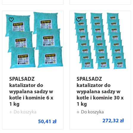
SPALSADZ
SPALSADZ
katalizator do
katalizator do
wypalana sadzy w
wypalana sadzy w
kotle i kominie 6 x
kotle i kominie 30 x
1 kg
1 kg
Do koszyka
Do koszyka
272,32 zł
50,41 zł