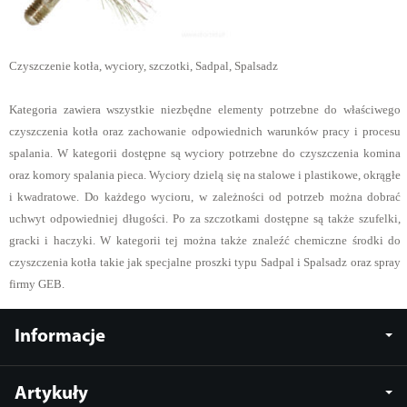
Czyszczenie kotła, wyciory, szczotki, Sadpal, Spalsadz
Kategoria zawiera wszystkie niezbędne elementy potrzebne do właściwego
czyszczenia kotła oraz zachowanie odpowiednich warunków pracy i procesu
spalania. W kategorii dostępne są wyciory potrzebne do czyszczenia komina
oraz komory spalania pieca. Wyciory dzielą się na stalowe i plastikowe, okrągłe
i kwadratowe. Do każdego wycioru, w zależności od potrzeb można dobrać
uchwyt odpowiedniej długości. Po za szczotkami dostępne są także szufelki,
gracki i haczyki. W kategorii tej można także znaleźć chemiczne środki do
czyszczenia kotła takie jak specjalne proszki typu Sadpal i Spalsadz oraz spray
firmy GEB.
Informacje
Artykuły