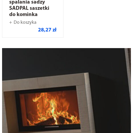
spalania sadzy
SADPAL saszetki
do kominka
Do koszyka
28,27 zł