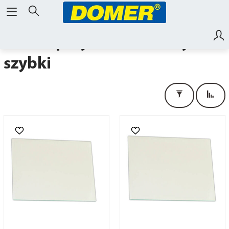
maski, przyłbice, okulary,
szybki