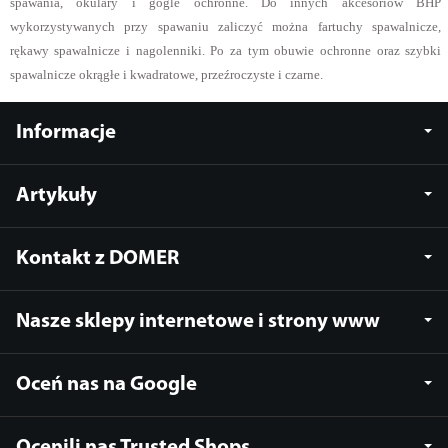
spawania, okulary i gogle ochronne. Do innych akcesoriów BHP
wykorzystywanych przy spawaniu zaliczyć można fartuchy spawalnicze,
rękawy spawalnicze i nagolenniki. Po za tym obuwie ochronne oraz szybki
spawalnicze okrągłe i kwadratowe, przeźroczyste i czarne.
Informacje
Artykuły
Kontakt z DOMER
Nasze sklepy internetowe i strony www
Oceń nas na Google
Ocenili nas Trusted Shops