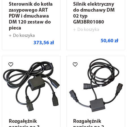
Sterownik do kotła
Silnik elektryczny
zasypowego ART
do dmuchawy DM
PDW i dmuchawa
02 typ
DM 120 zestaw do
GM3BR01080
pieca
Do koszyka
Do koszyka
50,60 zł
373,56 zł
Rozgałęźnik
Rozgałęźnik