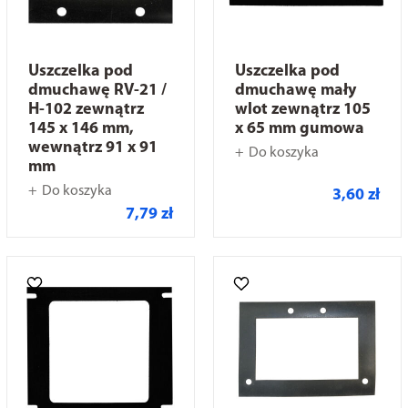
Uszczelka pod
Uszczelka pod
dmuchawę RV-21 /
dmuchawę mały
H-102 zewnątrz
wlot zewnątrz 105
145 x 146 mm,
x 65 mm gumowa
wewnątrz 91 x 91
Do koszyka
mm
Do koszyka
3,60 zł
7,79 zł