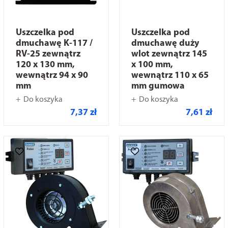
Uszczelka pod
Uszczelka pod
dmuchawę K-117 /
dmuchawę duży
RV-25 zewnątrz
wlot zewnątrz 145
120 x 130 mm,
x 100 mm,
wewnątrz 94 x 90
wewnątrz 110 x 65
mm
mm gumowa
Do koszyka
Do koszyka
7,37 zł
7,61 zł