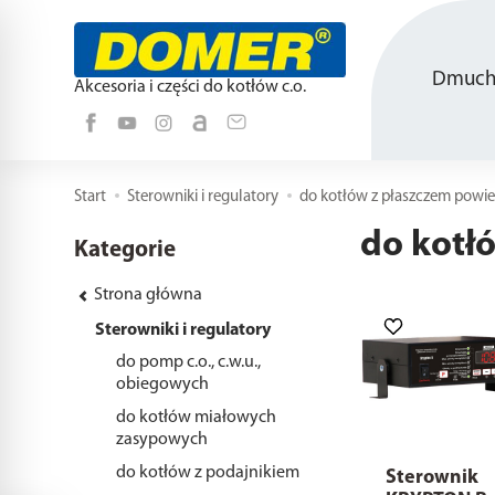
Dmucha
Akcesoria i części do kotłów c.o.
Start
Sterowniki i regulatory
do kotłów z płaszczem powi
do kotł
Kategorie
Strona główna
Sterowniki i regulatory
do pomp c.o., c.w.u.,
obiegowych
do kotłów miałowych
zasypowych
do kotłów z podajnikiem
Sterownik