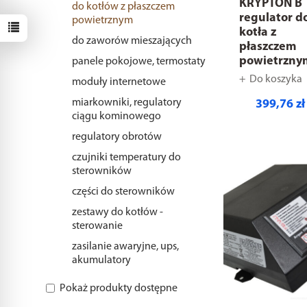
KRYPTON B
do kotłów z płaszczem
regulator d
powietrznym
kotła z
do zaworów mieszających
płaszczem
powietrzny
panele pokojowe, termostaty
Do koszyka
moduły internetowe
miarkowniki, regulatory
399,76 zł
ciągu kominowego
regulatory obrotów
czujniki temperatury do
sterowników
części do sterowników
zestawy do kotłów -
sterowanie
zasilanie awaryjne, ups,
akumulatory
Pokaż produkty dostępne