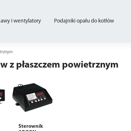
wy i wentylatory
Podajniki opału do kotłów
etrznym
ów z płaszczem powietrznym
Sterownik