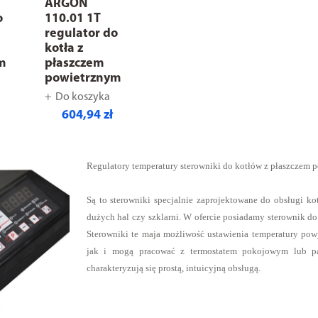
ARGON
o
110.01 1T
regulator do
kotła z
m
płaszczem
powietrznym
Do koszyka
604,94 zł
Regulatory temperatury sterowniki do kotłów z płaszczem 
Są to sterowniki specjalnie zaprojektowane do obsługi k
dużych hal czy szklarni. W ofercie posiadamy sterownik d
Sterowniki te maja możliwość ustawienia temperatury po
jak i mogą pracować z termostatem pokojowym lub p
charakteryzują się prostą, intuicyjną obsługą.