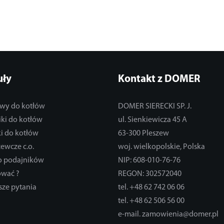
uły
Kontakt z DOMER
wy do kotłów
DOMER SIERECKI SP. J.
ki do kotłów
ul. Sienkiewicza 45 A
i do kotłów
63-300 Pleszew
zewcze c.o.
woj. wielkopolskie, Polska
do podajników
NIP: 608-010-76-76
ować ?
REGON: 302572040
sze pytania
tel. +48 62 742 06 06
tel. +48 62 506 56 00
e-mail. zamowienia@domer.pl