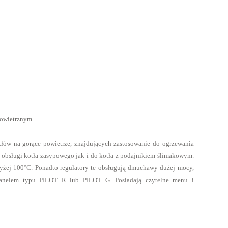
powietrznym
otłów na gorące powietrze, znajdujących zastosowanie do ogrzewania
o obsługi kotła zasypowego jak i do kotła z podajnikiem ślimakowym.
wyżej 100°C. Ponadto regulatory te obsługują dmuchawy dużej mocy,
anelem typu PILOT R lub PILOT G. Posiadają czytelne menu i