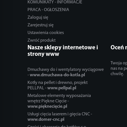
KOMUNIKATY - INFORMACJE
PRACA - OGŁOSZENIA
Zaloguj się
Zarejestruj się
Ustawienia cookies
Zwróć produkt
Nasze sklepy internetowe i
Oceń 
strony www
Twoja op
nas na p
Dmuchawy do i wentylatory wyciągowe
chwilę.
-
www.dmuchawa-do-kotla.pl
Kotły na pellet i drewno, projekt
PELLPAL -
www.pellpal.pl
Metalowe elementy wyposażania
wnętrz Piękne Cięcie -
www.pięknecięcie.pl
Usługi cięcia laserem i gięcia CNC -
www.domer-cnc.pl