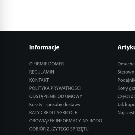
Informacje
Artyk
O FIRMIE DOMER
Dmucha
REGULAMIN
Sterowni
KONTAKT
Podajnik
POLITYKA PRYWATNOŚCI
Kotły gr
ODSTĄPIENIE OD UMOWY
Części 
Koszty i sposoby dostawy
Jak kup
RATY CREDIT AGRICOLE
Najczęst
OBOWIĄZEK INFORMACYJNY RODO
ODBIÓR ZUŻYTEGO SPRZĘTU