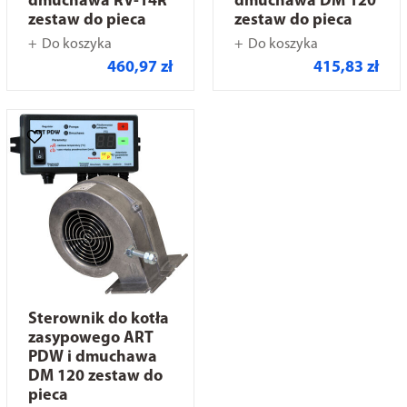
dmuchawa RV-14R
dmuchawa DM 120
zestaw do pieca
zestaw do pieca
Do koszyka
Do koszyka
460,97 zł
415,83 zł
Sterownik do kotła
zasypowego ART
PDW i dmuchawa
DM 120 zestaw do
pieca