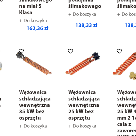
o
ślimakowego
podajnika
podajn
na miał 5
ślimakowego
ślimak
Klasa
Do koszyka
Do kos
Do koszyka
138,33 zł
138,
162,36 zł
Wężownica
Wężownica
Wężown
a
schładzająca
schładzająca
schładz
a
wewnętrzna
wewnętrzna
wewnęt
35 kW bez
25 kW bez
25 kW 
osprzętu
osprzętu
mm 2 1
cala z
Do koszyka
Do koszyka
zawor