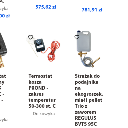
5C
575,62 zł
zyka
781,91 zł
00 zł
tat
Termostat
Strażak do
ny
kosza
podajnika
5
PROND -
na
C -
zakres
ekogroszek,
 -
temperatur
miał i pellet
50-300 st. C
Trio z
zaworem
Do koszyka
REGULUS
zyka
BVTS 95C