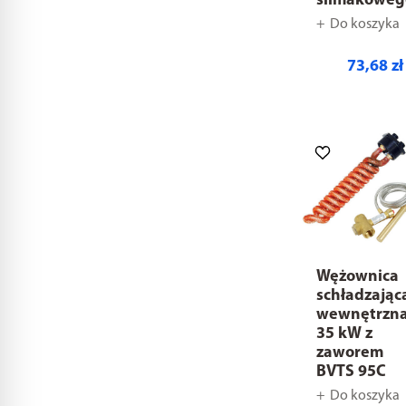
ślimakoweg
Do koszyka
73,68 zł
Wężownica
schładzając
wewnętrzn
35 kW z
zaworem
BVTS 95C
Do koszyka