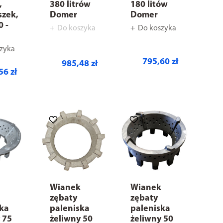
,
380 litrów
180 litów
szek,
Domer
Domer
0 -
Do koszyka
Do koszyka
zyka
795,60 zł
985,48 zł
56 zł
k
Wianek
Wianek
zębaty
zębaty
ska
paleniska
paleniska
 75
żeliwny 50
żeliwny 50