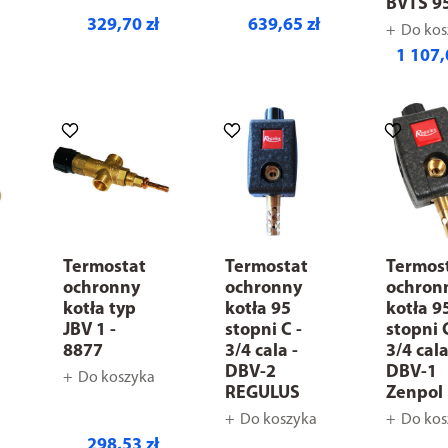
BVTS 9
329,70 zł
639,65 zł
Do kos
1 107,
Termostat
Termostat
Termos
ochronny
ochronny
ochron
kotła typ
kotła 95
kotła 9
JBV 1 -
stopni C -
stopni 
8877
3/4 cala -
3/4 cala
DBV-2
DBV-1
Do koszyka
REGULUS
Zenpol
Do koszyka
Do kos
298,53 zł