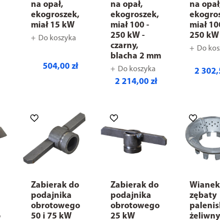
na opał,
na opał,
na opał
,
ekogroszek,
ekogroszek,
ekogro
miał 15 kW
miał 100 -
miał 10
250 kW -
250 kW
Do koszyka
czarny,
Do kos
blacha 2 mm
504,00 zł
Do koszyka
2 302,
2 214,00 zł
Zabierak do
Zabierak do
Wiane
podajnika
podajnika
zębaty
obrotowego
obrotowego
paleni
o
50 i 75 kW
25 kW
żeliwny