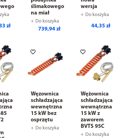
ika
podajnika
nowa
owego
ślimakowego
wersja
na miał
zyka
Do koszyka
Do koszyka
33 zł
44,35 zł
739,94 zł
ica
Węzownica
Wężownica
ająca
schładzająca
schładzająca
rzna
wewnętrzna
wewnątrzna
485
15 kW bez
15 kW z
/2
osprzętu
zaworem
BVTS 95C
Do koszyka
em
Do koszyka