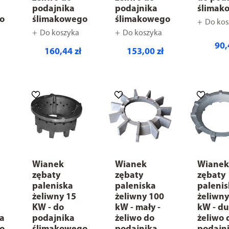
podajnika
podajnika
ślimak
o
ślimakowego
ślimakowego
Do kos
Do koszyka
Do koszyka
90,
160,44 zł
153,00 zł
Wianek
Wianek
Wiane
zębaty
zębaty
zębaty
paleniska
paleniska
paleni
żeliwny 15
żeliwny 100
żeliwny
KW - do
kW - mały -
kW - du
ka
podajnika
żeliwo do
żeliwo 