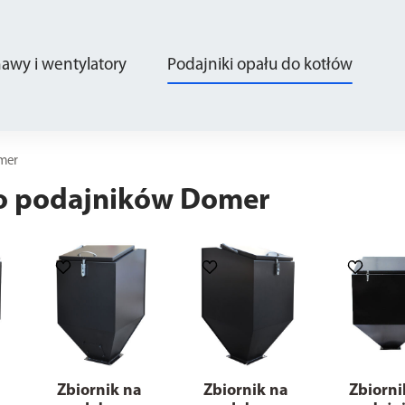
wy i wentylatory
Podajniki opału do kotłów
mer
do podajników Domer
Zbiornik na
Zbiornik na
Zbiorni