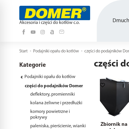
Dmucha
Akcesoria i części do kotłów c.o.
Start
Podajniki opału do kotłów
części do podajników Do
części 
Kategorie
Podajniki opału do kotłów
części do podajników Domer
deflektory, promienniki
kolana żeliwne i przedłużki
komory powietrzne i
pokrywy
Zbiornik na
paleniska, pierścienie, wianki