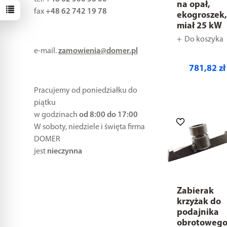
na opał,
fax
+48 62 742 19 78
ekogroszek
miał 25 kW
Do koszyka
e-mail.
zamowienia@domer.pl
781,82 zł
Pracujemy od poniedziałku do
piątku
w godzinach
od 8:00 do 17:00
W soboty, niedziele i święta firma
DOMER
jest
nieczynna
Zabierak
krzyżak do
podajnika
obrotoweg