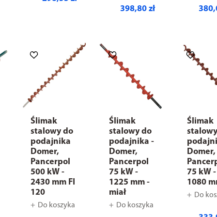
398,80 zł
380,
Ślimak
Ślimak
Ślimak
stalowy do
stalowy do
stalow
podajnika
podajnika -
podajni
Domer,
Domer,
Domer,
Pancerpol
Pancerpol
Pancer
500 kW -
75 kW -
75 kW -
2430 mm FI
1225 mm -
1080 
120
miał
Do kos
Do koszyka
Do koszyka