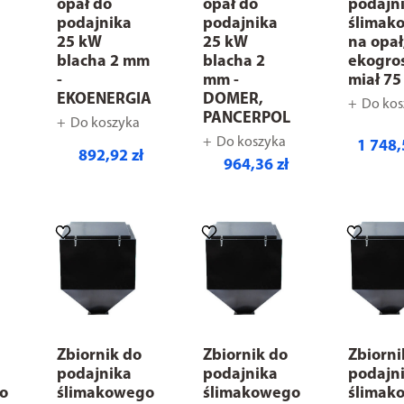
opał do
opał do
podajn
podajnika
podajnika
ślimak
25 kW
25 kW
na opał
blacha 2 mm
blacha 2
ekogro
-
mm -
miał 7
EKOENERGIA
DOMER,
Do kos
PANCERPOL
Do koszyka
Do koszyka
1 748,
892,92 zł
964,36 zł
Zbiornik do
Zbiornik do
Zbiorni
podajnika
podajnika
podajn
o
ślimakowego
ślimakowego
ślimak