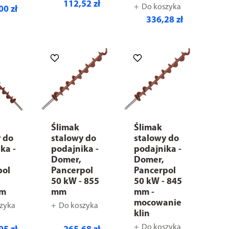
112,52 zł
Do koszyka
00 zł
336,28 zł
Ślimak
Ślimak
y do
stalowy do
stalowy do
ka -
podajnika -
podajnika -
Domer,
Domer,
pol
Pancerpol
Pancerpol
50 kW - 855
50 kW - 845
mm
mm
mm -
mocowanie
zyka
Do koszyka
klin
Do koszyka