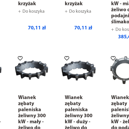
krzyżak
krzyżak
kW - mi
żeliwo 
Do koszyka
Do koszyka
podajn
ślimak
70,11 zł
70,11 zł
Do kos
385,
Wianek
Wianek
Wiane
zębaty
zębaty
zębaty
paleniska
paleniska
paleni
żeliwny 300
żeliwny 300
żeliwny
-
kW - mały -
kW - duży -
kW - że
żeliwo do
żeliwo do
do pod