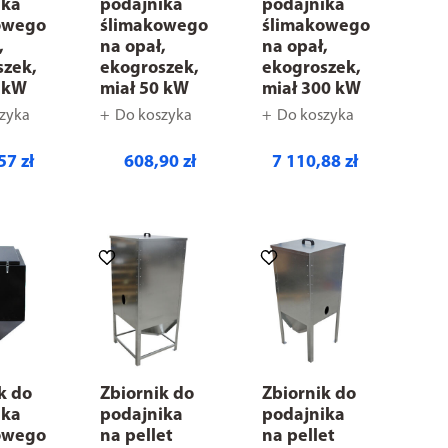
ika
podajnika
podajnika
owego
ślimakowego
ślimakowego
,
na opał,
na opał,
szek,
ekogroszek,
ekogroszek,
5 kW
miał 50 kW
miał 300 kW
zyka
Do koszyka
Do koszyka
57 zł
608,90 zł
7 110,88 zł
k do
Zbiornik do
Zbiornik do
ika
podajnika
podajnika
owego
na pellet
na pellet