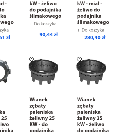
ał -
kW - żeliwo
kW - miał -
do
do podajnika
żeliwo do
ika
ślimakowego
podajnika
owego
ślimakowego
Do koszyka
zyka
Do koszyka
90,44 zł
61 zł
280,40 zł
k
Wianek
Wianek
zębaty
zębaty
ska
paleniska
paleniska
 25
żeliwny 25
żeliwny 25
liwo
KW - do
kW - żeliwo
ajnika
podajnika
do podajnika