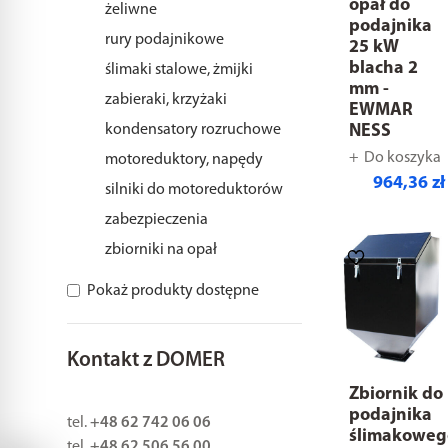
opał do
żeliwne
podajnika
rury podajnikowe
25 kW
blacha 2
ślimaki stalowe, żmijki
mm -
zabieraki, krzyżaki
EWMAR
NESS
kondensatory rozruchowe
Do koszyka
motoreduktory, napędy
964,36 zł
silniki do motoreduktorów
zabezpieczenia
zbiorniki na opał
Pokaż produkty dostępne
Kontakt z DOMER
Zbiornik do
podajnika
tel.
+48 62 742 06 06
ślimakoweg
tel.
+48 62 506 56 00