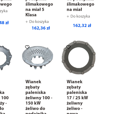
owego
ślimakowego
ślimakowego
na miał 5
na miał
zyka
Klasa
Do koszyka
Do koszyka
48 zł
162,32 zł
162,36 zł
k
Wianek
Wianek
zębaty
zębaty
ska
paleniska
paleniska
 100
żeliwny 100 -
17 / 25 kW
ży -
150 kW
żeliwny
do
żeliwo do
żeliwo -