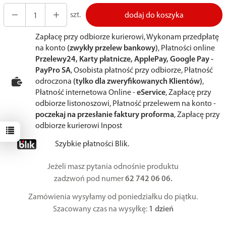
szt.
dodaj do koszyka
Zapłacę przy odbiorze kurierowi, Wykonam przedpłatę
na konto
(zwykły przelew bankowy)
, Płatności online
Przelewy24, Karty płatnicze, ApplePay, Google Pay -
PayPro SA
, Osobista płatność przy odbiorze, Płatność
odroczona
(tylko dla zweryfikowanych Klientów)
,
Płatność internetowa Online -
eService
, Zapłacę przy
odbiorze listonoszowi, Płatność przelewem na konto -
poczekaj na przesłanie faktury proforma
, Zapłacę przy
odbiorze kurierowi Inpost
Szybkie płatności Blik.
Jeżeli masz pytania odnośnie produktu
zadzwoń pod numer
62 742 06 06.
Zamówienia wysyłamy od poniedziałku do piątku.
Szacowany czas na wysyłkę:
1 dzień